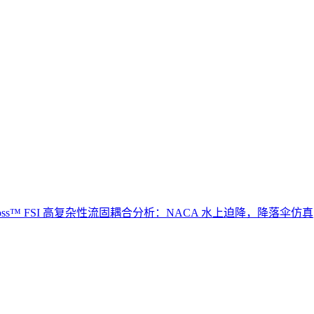
 Radioss™ FSI 高复杂性流固耦合分析：NACA 水上迫降，降落伞仿真