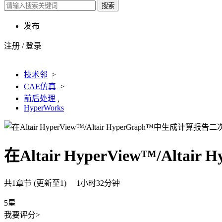
搜索
发布
注册
/
登录
技术邻
>
CAE仿真
>
前后处理
,
HyperWorks
在Altair HyperView™/Al
共1章节 (更新至1) 1小时32分钟
5星
我要评分>