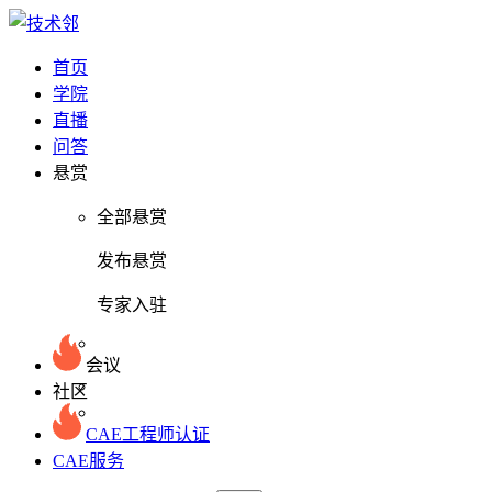
首页
学院
直播
问答
悬赏
全部悬赏
发布悬赏
专家入驻
会议
社区
CAE工程师认证
CAE服务