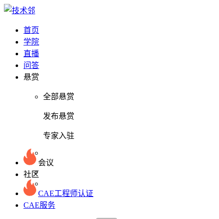
首页
学院
直播
问答
悬赏
全部悬赏
发布悬赏
专家入驻
会议
社区
CAE工程师认证
CAE服务