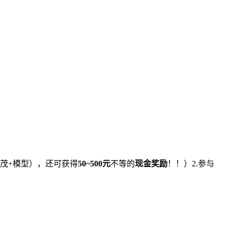
茂+模型），还可获得
50~500元
不等的
现金奖励
！！）2.参与