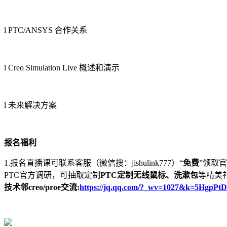
l PTC/ANSYS 合作关系
l Creo Simulation Live 概述和演示
l 未来解决方案
报名福利
1.报名直播课可联系客服（微信搜：jishulink777）“
免费
”领取
PTC官方调研，可抽取定制
PTC定制无线鼠标、洗漱包
等精美
技术邻creo/proe交流:
https://jq.qq.com/?_wv=1027&k=5HgpPtD