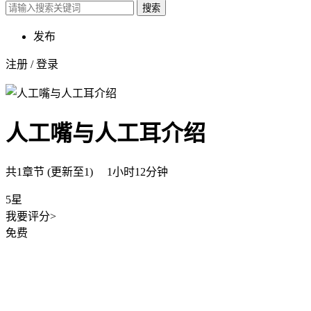
搜索
发布
注册
/
登录
人工嘴与人工耳介绍
共1章节 (更新至1) 1小时12分钟
5星
我要评分>
免费