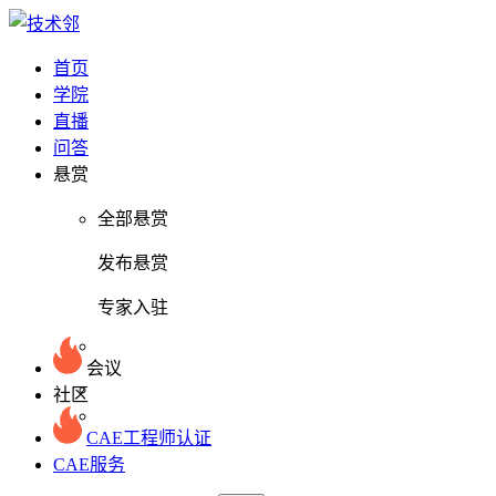
首页
学院
直播
问答
悬赏
全部悬赏
发布悬赏
专家入驻
会议
社区
CAE工程师认证
CAE服务