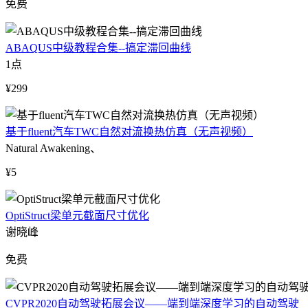
免费
ABAQUS中级教程合集--搞定滞回曲线
1点
¥299
基于fluent汽车TWC自然对流换热仿真（无声视频）
Natural Awakening、
¥5
OptiStruct梁单元截面尺寸优化
谢晓峰
免费
CVPR2020自动驾驶拓展会议——端到端深度学习的自动驾驶