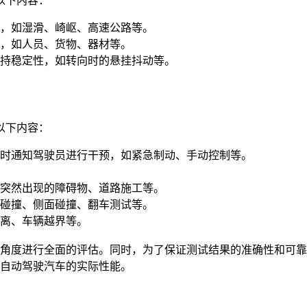
以下内容：
，如湿滑、崎岖、高速公路等。
，如人员、货物、器材等。
持稳定性，如转向时的悬挂抖动等。
以下内容：
时通知驾驶员进行干预，如紧急制动、手动控制等。
突然出现的障碍物、道路施工等。
碰撞、侧面碰撞、翻车测试等。
离、车辆越界等。
角度进行全面的评估。同时，为了保证测试结果的准确性和可靠
自动驾驶汽车的实际性能。