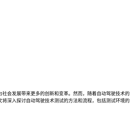
为社会发展带来更多的创新和变革。然而，随着自动驾驶技术的
文将深入探讨自动驾驶技术测试的方法和流程，包括测试环境的