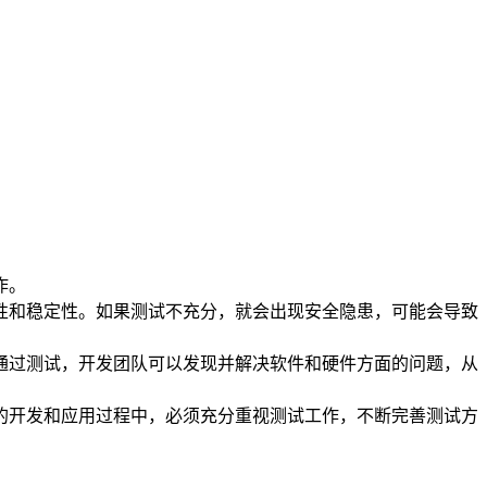
作。
性和稳定性。如果测试不充分，就会出现安全隐患，可能会导致
通过测试，开发团队可以发现并解决软件和硬件方面的问题，从
的开发和应用过程中，必须充分重视测试工作，不断完善测试方