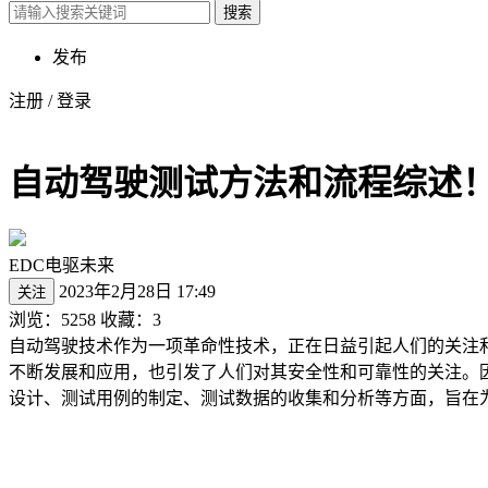
搜索
发布
注册
/
登录
自动驾驶测试方法和流程综述
EDC电驱未来
2023年2月28日 17:49
关注
浏览：5258
收藏：3
自动驾驶技术作为一项革命性技术，正在日益引起人们的关注
不断发展和应用，也引发了人们对其安全性和可靠性的关注。
设计、测试用例的制定、测试数据的收集和分析等方面，旨在