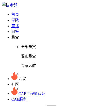
首页
学院
直播
问答
悬赏
全部悬赏
发布悬赏
专家入驻
会议
社区
CAE工程师认证
CAE服务