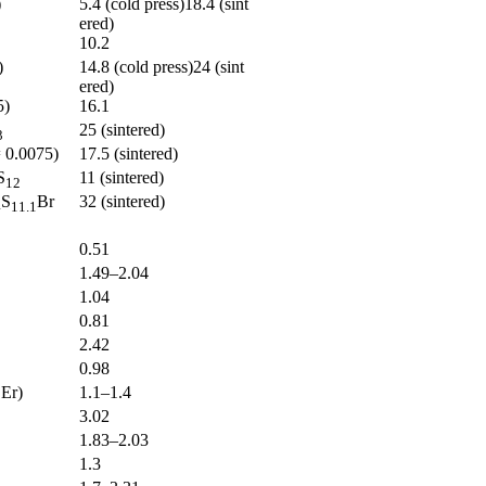
)
5.4 (cold press)18.4 (sint
ered)
10.2
)
14.8 (cold press)24 (sint
ered)
5)
16.1
25 (sintered)
3
 0.0075)
17.5 (sintered)
S
11 (sintered)
12
S
Br
32 (sintered)
4
11.1
0.51
1.49–2.04
1.04
0.81
2.42
0.98
 Er)
1.1–1.4
3.02
1.83–2.03
1.3