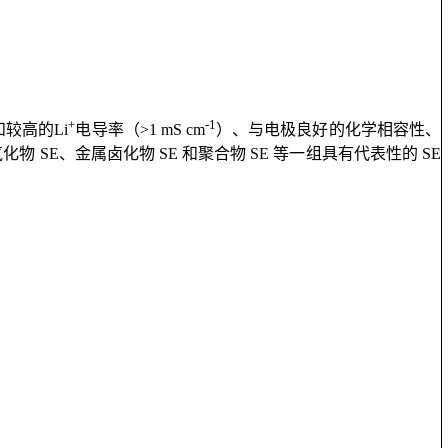
+
-1
和较高的Li
电导率（>1 mS
cm
）、与电极良好的化学相容性、
E、金属卤化物 SE 和聚合物 SE 等一组具有代表性的 SE