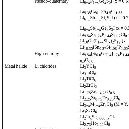
Pseudo-quaternary
Li
P
Ge
S
I (x = 0.6
6+x
1−x
x
5
Li
Ca
PS
Cl
5.35
0.1
4.5
1.55
Li
Sb
Si
S
I (x = 0.7
6+x
1−x
x
5
Li
Sb
Ge
S
I (x = 0.
6+x
1−x
x
5
Li
Si
P
S
Cl
9.54
1.74
1.44
11.7
0.
Li
Ge(P
Sb
)
S
(x =
10
1–x
x
2
12
Li
[Sn
Si
]P
10.35
0.27
1.08
1.65
High-entropy
Li
[Si
Ge
]
P
9.54
0.6
0.4
1.74
1.4
O
0.3
0.6
Metal halide
Li chlorides
Li
YCl
3
6
Li
InCl
3
6
Li
TiCl
3
6
Li
ZrCl
2
6
Li
ZrCl
O
1.75
4.75
0.5
Li
Zr
Fe
Cl
2.25
0.75
0.25
6
Li
M
Zr
Cl
(M = Y,
3−x
1−x
x
6
Li
ScCl
3
6
Li
In
Sc
Cl
2
x
0.666−x
4
Li
Ho
Cl
2.73
1.09
6