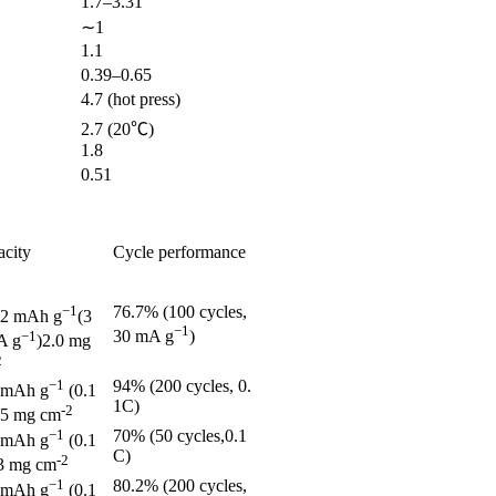
1.7–3.31
∼
1
1.1
0.39–0.65
4.7 (hot press)
2.7 (20℃)
1.8
0.51
acity
Cycle performance
−1
76.7% (100 cycles,
.2 mAh g
(3
−1
−1
30 mA g
)
A g
)2.0 mg
2
−1
94% (200 cycles, 0.
 mAh g
(0.1
1C)
-2
.5 mg cm
−1
70% (50 cycles,0.1
 mAh g
(0.1
C)
-2
3 mg cm
−1
80.2% (200 cycles,
 mAh g
(0.1