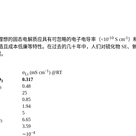
-10
-1
，理想的固态电解质应具有可忽略的电子电导率（<10
S
cm
）
本低廉等特性。在过去的几十年中，人们对硫化物 SE、氧化物 S
展。
−1
σ
(mS cm
) @RT
Li
O
0.317
3
0.48
3
25
0.85
1.94
5
)
6.65
3
3.59
−4
∼
10