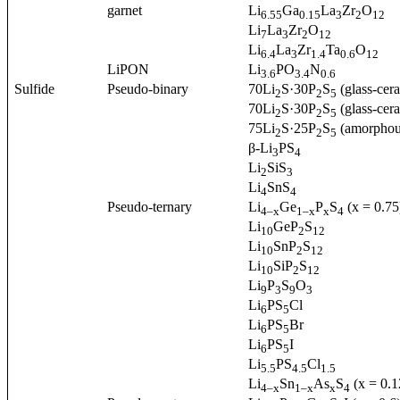
garnet
Li
Ga
La
Zr
O
6.55
0.15
3
2
12
Li
La
Zr
O
7
3
2
12
Li
La
Zr
Ta
O
6.4
3
1.4
0.6
12
LiPON
Li
PO
N
3.6
3.4
0.6
Sulfide
Pseudo-binary
70Li
S·30P
S
(glass-cer
2
2
5
70Li
S·30P
S
(glass-cer
2
2
5
75Li
S·25P
S
(amorphou
2
2
5
β-Li
PS
3
4
Li
SiS
2
3
Li
SnS
4
4
Pseudo-ternary
Li
Ge
P
S
(x = 0.75
4–x
1–x
x
4
Li
GeP
S
10
2
12
Li
SnP
S
10
2
12
Li
SiP
S
10
2
12
Li
P
S
O
9
3
9
3
Li
PS
Cl
6
5
Li
PS
Br
6
5
Li
PS
I
6
5
Li
PS
Cl
5.5
4.5
1.5
Li
Sn
As
S
(x = 0.1
4–x
1–x
x
4