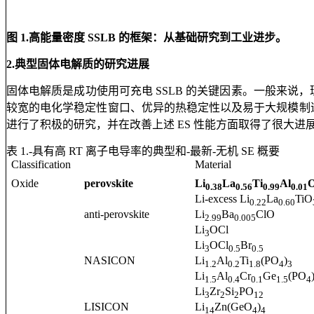
图 1.高能量密度 SSLB 的框架：从基础研究到工业进步。
2.典型固体电解质的研究进展
固体电解质是成功使用可充电 SSLB 的关键因素。一般来说
较宽的电化学稳定性窗口、优异的热稳定性以及易于大规模制造且成
进行了积极的研究，并在改善上述 ES 性能方面取得了很大进
表 1.‑具有高 RT 离子电导率的典型和‑最新‑无机 SE 概要
Classification
Material
Oxide
perovskite
Li
La
Ti
Al
0.38
0.56
0.99
0.01
Li-excess Li
La
TiO
0.22
0.60
anti-perovskite
Li
Ba
ClO
2.99
0.005
Li
OCl
3
Li
OCl
Br
3
0.5
0.5
NASICON
Li
Al
Ti
(PO
)
1.2
0.2
1.8
4
3
Li
Al
Cr
Ge
(PO
1.5
0.4
0.1
1.5
4
Li
Zr
Si
PO
3
2
2
12
LISICON
Li
Zn(GeO
)
14
4
4