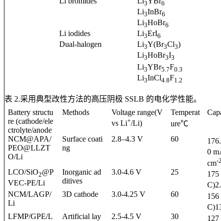
Li bromides
Li
YBr
3
6
Li
InBr
3
6
Li
HoBr
3
6
Li iodides
Li
ErI
3
6
Dual-halogen
Li
Y(Br
Cl
)
3
3
3
Li
HoBr
I
3
3
3
Li
YBr
F
3
5.7
0.3
Li
InCl
F
3
4.8
1.2
表
2.
采用典型改性方法的高压阴极
SSLB
的电化学性能。
Battery structu
Methods
Voltage range(V
Temperat
Cap
re (cathode/ele
+
vs Li
/Li)
ure℃
ctrolyte/anode
NCM@APA/
Surface coati
2.8–4.3 V
60
176
PEO@LLZT
ng
0 m
O/Li
-
cm
LCO/SiO
@P
Inorganic ad
3.0-4.6 V
25
175
2
ditives
VEC-PE/Li
C)2
NCM/LAGP/
3D cathode
3.0-4.25 V
60
156
Li
C)1
LFMP/GPE/L
Artificial lay
2.5-4.5 V
30
127