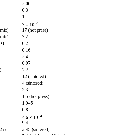
2.06
0.3
1
−4
3 × 10
amic)
17 (hot press)
amic)
3.2
s)
0.2
0.16
2.4
0.07
)
2.2
12 (sintered)
4 (sintered)
2.3
1.5 (hot press)
1.9–5
6.8
−4
4.6 × 10
9.4
25)
2.45 (sintered)