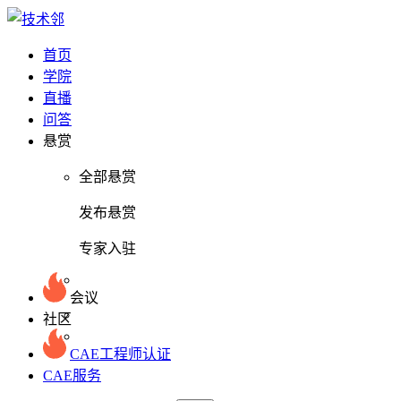
首页
学院
直播
问答
悬赏
全部悬赏
发布悬赏
专家入驻
会议
社区
CAE工程师认证
CAE服务