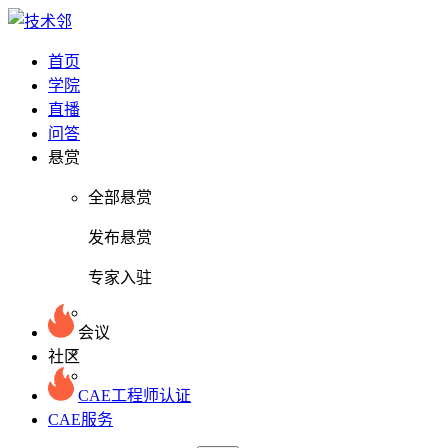
首页
学院
直播
问答
悬赏
全部悬赏
发布悬赏
专家入驻
会议
社区
CAE工程师认证
CAE服务