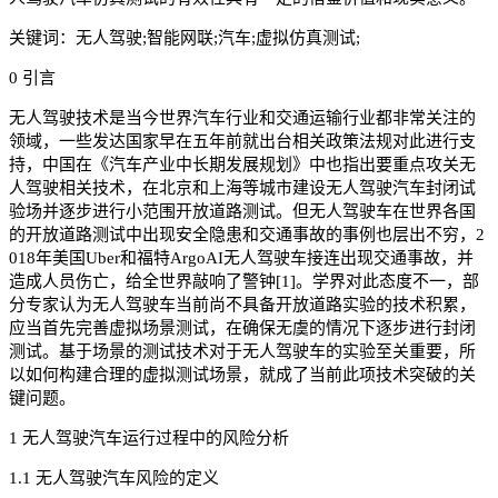
关键词：无人驾驶;智能网联;汽车;虚拟仿真测试;
0 引言
无人驾驶技术是当今世界汽车行业和交通运输行业都非常关注的
领域，一些发达国家早在五年前就出台相关政策法规对此进行支
持，中国在《汽车产业中长期发展规划》中也指出要重点攻关无
人驾驶相关技术，在北京和上海等城市建设无人驾驶汽车封闭试
验场并逐步进行小范围开放道路测试。但无人驾驶车在世界各国
的开放道路测试中出现安全隐患和交通事故的事例也层出不穷，2
018年美国Uber和福特ArgoAI无人驾驶车接连出现交通事故，并
造成人员伤亡，给全世界敲响了警钟[1]。学界对此态度不一，部
分专家认为无人驾驶车当前尚不具备开放道路实验的技术积累，
应当首先完善虚拟场景测试，在确保无虞的情况下逐步进行封闭
测试。基于场景的测试技术对于无人驾驶车的实验至关重要，所
以如何构建合理的虚拟测试场景，就成了当前此项技术突破的关
键问题。
1 无人驾驶汽车运行过程中的风险分析
1.1 无人驾驶汽车风险的定义