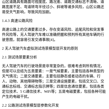
山区道路具有路面可视度底、路况差、道路交通标志不清晰、道
路宽度不足、弯道转弯半径过小、斜坡等诸多风险，山区公路还
易受天气影响，导致风险加剧。
1.4.3 高速公路风险
高速公路上的交通要素过多，存在变道风险、追尾风险和突发事
件风险等，无人驾驶汽车难以准确把握和预判所有其他车辆的行
驶意图，就容易引发交通事故[4]。
2 无人驾驶汽车虚拟测试场景模型层开发的原则
2.1 测试场景要素分析
无人驾驶汽车的行驶场景是非常复杂的，很难考虑到所有情况，
但是可以总结为五类要素：一是气候要素，主要包括各种类型的
天气情况；二是交通要素，主要包括静态或者动态的车辆、行
人、动物、其他障碍物等；三是交通设施要素，包括交叉口、交
通标志标线、交通标志指示牌等；四是信息通信要素，包括各类
定位技术、5 G通信技术、WiFi等；五是电磁要素，包括各种可能
产生的电磁干扰。
2.2 公路测试场景模型层参数化开发