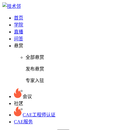
首页
学院
直播
问答
悬赏
全部悬赏
发布悬赏
专家入驻
会议
社区
CAE工程师认证
CAE服务