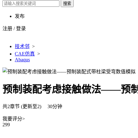
搜索
发布
注册
/
登录
技术邻
>
CAE仿真
>
Abaqus
预制装配考虑接触做法——预制
共2章节 (更新至2) 30分钟
我要评分>
299