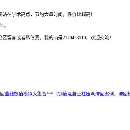
接站在学术高点，节约大量时间，性价比超高！
件。
言或者私信我。我的qq是2170453510，欢迎交流！
*滞回曲线数值模拟大集合***（钢筋混凝土柱压弯滞回案例、滞