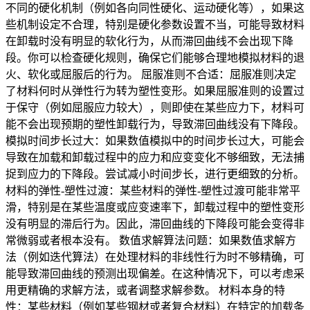
不同的硬化机制（例如各向同性硬化、运动硬化等），如果这
些机制设定不合理，特别是硬化参数设置不当，可能导致材料
在卸载时没有明显的软化行为，从而滞回曲线不会出现下降
段。你可以检查硬化规则，确保它们能够合理地模拟材料的退
火、软化或屈服后的行为。 屈服准则不合适：屈服准则决定
了材料何时从弹性行为转为塑性变形。如果屈服准则的设置过
于保守（例如屈服应力较大），则即使在某些应力下，材料可
能不会出现预期的塑性卸载行为，导致滞回曲线没有下降段。
模拟时间步长过大：如果数值模拟中的时间步长过大，可能会
导致在加载和卸载过程中的应力和应变变化不够细致，无法捕
捉到应力的下降段。尝试减小时间步长，进行更细致的分析。
材料的弹性-塑性过渡：某些材料的弹性-塑性过渡可能非常平
滑，特别是在某些温度或应变速率下，卸载过程中的塑性变形
没有明显的滞后行为。因此，滞回曲线的下降段可能会变得非
常微弱或者根本没有。 数值求解算法问题：如果数值求解方
法（例如迭代算法）在处理材料的非线性行为时不够精确，可
能导致滞回曲线的预测出现偏差。在这种情况下，可以考虑采
用更精确的求解方法，或者调整求解参数。 材料本身的特
性：某些材料（例如某些钢材或者复合材料）在特定的加载条