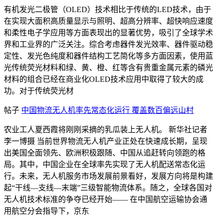
有机发光二极管（OLED）技术相比于传统的LED技术，由于
在实现大面积高质量显示与照明、超高分辨率、超快响应速度
和柔性电子学应用等方面表现出的显著优势，吸引了全球学术
界和工业界的广泛关注。综合考虑器件发光效率、器件驱动稳
定性、发光色纯度和器件结构工艺简化等多方面因素，使用蓝
光传统荧光材料和绿、黄、橙、红等含有贵重金属元素的磷光
材料的组合已经在商业化OLED技术应用中取得了较大的成
功。对于传统荧光材
帖子
中国物流无人机率先常态化运行 覆盖数百偏远山村
农业工人夏西霞将刚刚采摘的乳瓜装上无人机。 新华社记者
李一博摄 当前世界物流无人机产业正处在快速成长期，呈现
出美国全面领先、欧洲积极跟随、中国从追赶转向领跑的格
局。其中，中国企业在全球率先实现了无人机配送常态化运
行。未来，无人机服务市场发展前景看好，发展方向将是构建
起“干线—支线—末端”三级智能物流体系。随之，全球各国对
无人机技术标准的争夺已经开始—— 在中国航空运输协会通
用航空分会指导下，京东