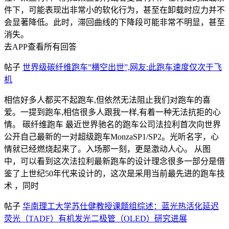
件下，可能表现出非常小的软化行为，甚至在卸载时应力并不
会显著降低。此时，滞回曲线的下降段可能非常不明显，甚至
消失。
去APP查看所有回答
帖子
世界级碳纤维跑车”横空出世”,网友:此跑车速度仅次于飞
机
相信好多人都买不起跑车,但依然无法阻止我们对跑车的喜
爱。一提到跑车,相信很多人跟我一样,有着一种无法抗拒的心
情。 碳纤维跑车 最近世界驰名的跑车公司法拉利首次向世界
公开自己最新的一对超级跑车MonzaSP1/SP2。光听名字，心
情就已经燃烧起来了。入场那一刻，更是激动人心。 从图
中，可以看到这次法拉利最新跑车的设计理念很多一部分是借
鉴了上世纪50年代来设计的，这次是采用当前最先进的跑车技
术 ，同时
帖子
华南理工大学苏仕健教授课题组综述：蓝光热活化延迟
荧光（TADF）有机发光二极管（OLED）研究进展