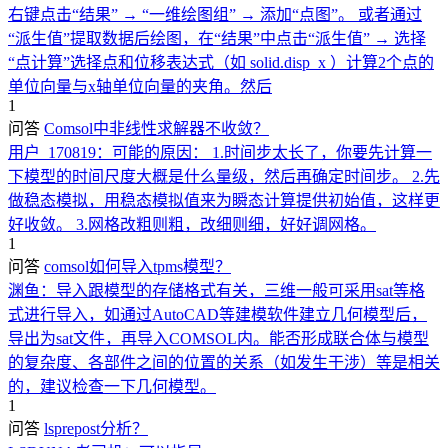
右键点击“结果” → “一维绘图组” → 添加“点图”。 或者通过
“派生值”提取数据后绘图，在“结果”中点击“派生值” → 选择
“点计算”选择点和位移表达式（如 solid.disp_x ）计算2个点的
单位向量与x轴单位向量的夹角。然后
1
问答
Comsol中非线性求解器不收敛？
用户_170819：
可能的原因： 1.时间步太长了，你要先计算一
下模型的时间尺度大概是什么量级，然后再确定时间步。 2.先
做稳态模拟，用稳态模拟值来为瞬态计算提供初始值，这样更
好收敛。 3.网格改粗则粗，改细则细，好好调网格。
1
问答
comsol如何导入tpms模型？
渊鱼：
导入跟模型的存储格式有关，三维一般可采用sat等格
式进行导入，如通过AutoCAD等建模软件建立几何模型后，
导出为sat文件，再导入COMSOL内。能否形成联合体与模型
的复杂度、各部件之间的位置的关系（如发生干涉）等是相关
的，建议检查一下几何模型。
1
问答
lsprepost分析？