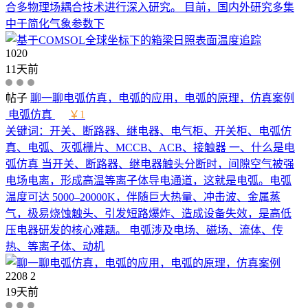
合多物理场耦合技术进行深入研究。 目前，国内外研究多集
中于简化气象参数下
1020
11天前
帖子
聊一聊电弧仿真，电弧的应用，电弧的原理，仿真案例
电弧仿真
￥1
关键词：开关、断路器、继电器、电气柜、开关柜、电弧仿
真、电弧、灭弧栅片、MCCB、ACB、接触器 一、什么是电
弧仿真 当开关、断路器、继电器触头分断时，间隙空气被强
电场电离，形成高温等离子体导电通道，这就是电弧。电弧
温度可达 5000–20000K，伴随巨大热量、冲击波、金属蒸
气，极易烧蚀触头、引发短路爆炸、造成设备失效，是高低
压电器研发的核心难题。 电弧涉及电场、磁场、流体、传
热、等离子体、动机
2208
2
19天前