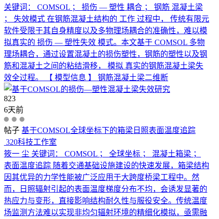
关键词： COMSOL ； 损伤 — 塑性 耦合 ； 钢筋 混凝土梁
； 失效模式 在钢筋混凝土结构的 工作 过程中， 传统有限元
软件受限于其自身精度以及多物理场耦合的准确性，难以模
拟真实的 损伤 — 塑性失效 模式。本文基于 COMSOL 多物
理场耦合，通过设置混凝土的损伤塑性，钢筋的塑性以及钢
筋和混凝土之间的粘结滑移， 模拟 真实的钢筋混凝土梁失
效全过程。 【 模型信息 】 钢筋混凝土梁二维断
823
6天前
帖子
基于COMSOL全球坐标下的箱梁日照表面温度追踪
320科技工作室
筱一 尘 关键词： COMSOL ； 全球坐标 ； 混凝土箱梁 ；
表面温度追踪 随着交通基础设施建设的快速发展，箱梁结构
因其优异的力学性能被广泛应用于大跨度桥梁工程中。然
而，日照辐射引起的表面温度梯度分布不均，会诱发显著的
热应力与变形，直接影响结构耐久性与服役安全。传统温度
场监测方法难以实现非均匀辐射环境的精细化模拟，亟需融