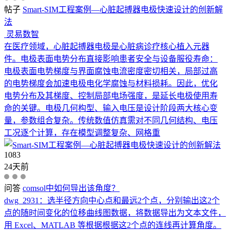
帖子
Smart-SIM工程案例—心脏起搏器电极快速设计的创新解
法
灵易数智
在医疗领域，心脏起搏器电极是心脏病诊疗核心植入元器
件。电极表面电势分布直接影响患者安全与设备服役寿命：
电极表面电势梯度与界面腐蚀电流密度密切相关，局部过高
的电势梯度会加速电极电化学腐蚀与材料损耗。因此，优化
电势分布及其梯度、控制局部电场强度，是延长电极使用寿
命的关键。电极几何构型、输入电压是设计阶段两大核心变
量，参数组合复杂。传统数值仿真需对不同几何结构、电压
工况逐个计算，存在模型调整复杂、网格重
1083
24天前
问答
comsol中如何导出该角度？
dwg_2931：
选半径方向中心点和最远2个点，分别输出这2个
点的随时间变化的位移曲线图数据，将数据导出为文本文件，
用 Excel、MATLAB 等根据根据这2个点的连线再计算角度。