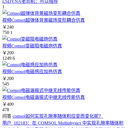
LSDYNA老司机：
可以指导
1
视频
Comsol超弹体背景磁场变形耦合仿真
￥240
750
1
视频
Comsol变磁阻电磁炮仿真
￥200
1249
6
视频
Comsol电磁感应加热仿真
￥200
545
视频
Comsol电磁谐振式中继无线传能仿真
￥400
478
问答
comsol如何实现孔隙率随体积应变而变化呢？
用户_102183：
在 COMSOL Multiphysics 中实现孔隙率随体积