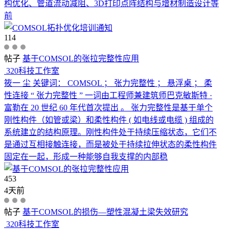
构优化、管道流动减阻、3D打印点阵结构与增材制造设计等
前
114
帖子
基于COMSOL的张拉完整性应用
320科技工作室
筱一 尘 关键词： COMSOL ； 张力完整性 ； 悬浮桌 ； 柔
性连接 “ 张力完整性 ” 一词由工程师兼建筑师巴克敏斯特 ·
富勒在 20 世纪 60 年代首次提出 。 张力完整性是基于单个
刚性构件（如管或梁）和柔性构件 ( 如电线或电缆 ) 组成的
系统建立的结构原理。刚性构件处于持续压缩状态，它们不
是通过互相接触连接，而是被处于持续拉伸状态的柔性构件
固定在一起，形成一种能够自我支撑的内部稳
453
4天前
帖子
基于COMSOL的损伤—塑性混凝土梁失效研究
320科技工作室