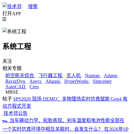
搜索
打开APP
系统工程
关注
相关专题
航空航天综合
飞行器工程
无人机
Nastran
Adams
RecurDyn
Ansys
Abaqus
HyperWorks
Simcenter
AutoCAD
Creo
MBSE
帖子
SPS2026 现场 DEMO：多物理场实时仿真赋能 Gen4 电
动方程式开发
技术邻公告
🏎️ 当车辆动力学、轮胎表现、刹车温度和电池性能全部在
一个实时仿真环境中相互关联时，会发生什么？ 在2026年SP