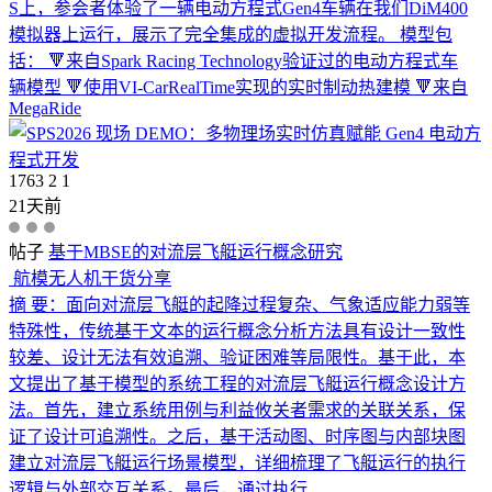
S上，参会者体验了一辆电动方程式Gen4车辆在我们DiM400
模拟器上运行，展示了完全集成的虚拟开发流程。 模型包
括： 🔻来自Spark Racing Technology验证过的电动方程式车
辆模型 🔻使用VI-CarRealTime实现的实时制动热建模 🔻来自
MegaRide
1763
2
1
21天前
帖子
基于MBSE的对流层飞艇运行概念研究
航模无人机干货分享
摘 要：面向对流层飞艇的起降过程复杂、气象适应能力弱等
特殊性，传统基于文本的运行概念分析方法具有设计一致性
较差、设计无法有效追溯、验证困难等局限性。基于此，本
文提出了基于模型的系统工程的对流层飞艇运行概念设计方
法。首先，建立系统用例与利益攸关者需求的关联关系，保
证了设计可追溯性。之后，基于活动图、时序图与内部块图
建立对流层飞艇运行场景模型，详细梳理了飞艇运行的执行
逻辑与外部交互关系。最后，通过执行