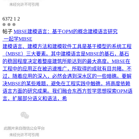
6372
1
2
帖子
MBSE建模语言：基于OPM的概念建模语言研究
一起学MBSE
建模语言、建模方法和建模软件工具是基于模型的系统工程
（MBSE）三大要素。其中建模语言是MBSE的基石，基石
的稳固程度决定着整座建筑所能达到的最大高度。MBSE在
工程中的应用正在被迅速推广，所取得的成就有目共睹。不
过，随着应用的深入，必然会遇到深水区的一些暗礁。要解
决MBSE的某些难题，避免在工程实践中触礁，将高度依赖
语言方面的研究成果。我们融合东西方哲学思想探索OPM语
言，扩展部分语义和语法，希