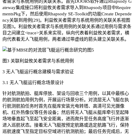
者需求与系统用例的关联关系。首先DOORS软件通过Rhapsody G
ateway集成接口将利益攸关者需求导入到Rhapsody项目中Require
mentsPkg下，然后使用Rhapsody SE-Toolkit的功能Create Depende
ncy关联到用例[29]。利益攸关者需求与系统用例的关联关系视图
见图3。利益攸关者需求与系统用例的关联关系通过用例与需求条
目之间建立<trace>关系来实现，纵向代表着利益攸关者需求，横
向代表着无人飞艇用例，两者通过带虚线的箭头建立关联关系。
图3 关联利益攸关者需求与系统用例
3 无人飞艇运行概念建模与需求验证
3.1 无人飞艇运行概念场景设计
针对航测航拍、艇库停放、架设与回收三个用例，以其中最核心
的航测航拍用例为例，开展运行场景分析。对流层无人飞艇在执
行航测航拍任务时首先在艇库安装光电转塔、高清可见光摄像
机、红外热像仪等任务设备；然后将无人飞艇从艇库牵引至起降
场地垂直起飞至起飞安全距离，进而爬升至任务高度飞行并逐渐
进入巡航状态。接着无人飞艇按预定航路或选定航路飞行，保持
巡航速度飞至指定目标空域进行航测航拍；最后任务完成后，无