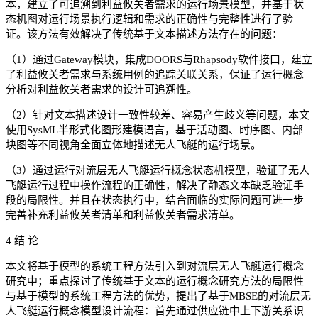
本，建立了可追溯到利益攸关者需求的运行场景模型，并基于状
态机图对运行场景执行逻辑和需求的正确性与完整性进行了验
证。该方法有效解决了传统基于文本描述方法存在的问题：
（1）通过Gateway模块，集成DOORS与Rhapsody软件接口，建立
了利益攸关者需求与系统用例的追踪关联关系，保证了运行概念
分析对利益攸关者需求的设计可追溯性。
（2）针对文本描述设计一致性较差、容易产生歧义等问题，本文
使用SysML半形式化图形建模语言，基于活动图、时序图、内部
块图等不同视角全面立体地描述无人飞艇的运行场景。
（3）通过运行对流层无人飞艇运行概念状态机模型，验证了无人
飞艇运行过程中操作流程的正确性，解决了静态文本缺乏验证手
段的局限性。并且在状态执行中，结合面临的实际问题可进一步
完善补充利益攸关者清单和利益攸关者需求清单。
4 结 论
本文将基于模型的系统工程方法引入到对流层无人飞艇运行概念
研究中；重点探讨了传统基于文本的运行概念研究方法的局限性
与基于模型的系统工程方法的优势，提出了基于MBSE的对流层无
人飞艇运行概念模型设计流程：首先通过供应链中上下游关系识