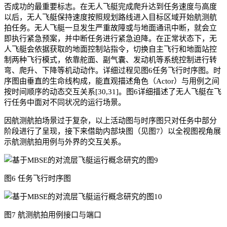
否成功的最重要标志。在无人飞艇完成爬升达到任务速度与高度
以后，无人飞艇保持速度按照规划路线进入目标区域开始航测航
拍任务。无人飞艇一旦发生严重故障或与地面通讯中断，就会立
即执行紧急预案，并中断任务进行紧急迫降。在正常状态下，无
人飞艇会依据获取的地面控制站指令，切换自主飞行和地面站控
制两种飞行模式，依靠舵面、副气囊、发动机等系统控制进行转
弯、爬升、下降等机动动作。详细过程见图6任务飞行时序图。时
序图由垂直的生命线构成，能直观描述角色（Actor）与用例之间
按时间顺序的动态交互关系[30,31]。图6详细描述了无人飞艇在飞
行任务中面对不同状况的运行场景。
因航测航拍场景过于复杂，以上活动图与时序图只对任务中部分
阶段进行了呈现，接下来借助内部块图（见图7）以全视图视角展
示航测航拍用例与外界的交互关系。
图6 任务飞行时序图
图7 航测航拍用例接口与端口