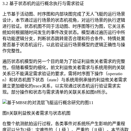
3.2 基于状态机的运行概念执行与需求验证
上节基于活动图、时序图和内部块图完成了无人飞艇的运行场景
设计，本节通过运行场景的状态机视角，对运行场景的执行逻辑
进行验证。状态机图不同于活动图、时序图等行为图，它关注系
统如何根据随时间发生的事件改变状态。模型通过遍历运行中所
有功能逻辑分支，判断状态跳转是否合理和符合条件、特情处置
是否基于状态机运行，以此验证运行场景模型的逻辑正确性与操
作完整性。
遍历状态机模型的另一个目的是为了验证利益攸关者需求的完整
性。但随着模型的细化，前文利益攸关者需求与系统用例的关联
关系已不能满足需求验证的要求，需将时序图下操作（operatio
n）和状态机图下状态（state）与系统用例承接的利益攸关者需求
建立更加细化的trace关系，以实现通过状态机运行验证需求实
现。部分操作和状态与需求清单的关联关系如图8所示。
图8关联利益攸关者需求与状态机图
在整个航测航拍运行过程，各类事件对系统所产生影响的严重程
度可以分为2级：灾难性的（Ⅰ级 ）、严重的（Ⅱ级）。本节选取