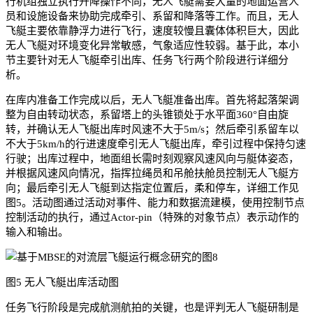
行机组独立执行升降操作不同，无人飞艇需要大量的地面运营人
员和设施设备来协助完成牵引、系留和降落等工作。而且，无人
飞艇主要依靠静浮力进行飞行，速度较慢且囊体体积巨大，因此
无人飞艇对环境变化异常敏感，气象适应性较弱。基于此，本小
节主要针对无人飞艇牵引出库、任务飞行两个阶段进行详细分
析。
在库内准备工作完成以后，无人飞艇准备出库。首先将起落架调
整为自由转动状态，系留塔上的头锥锁处于水平面360°自由旋
转，并确认无人飞艇出库时风速不大于5m/s；然后牵引系留车以
不大于5km/h的行进速度牵引无人飞艇出库，牵引过程中保持匀速
行驶；出库过程中，地面组长需时刻观察风速风向与艇体姿态，
并根据风速风向情况，指挥拉绳员和吊舱扶舱员控制无人飞艇方
向；最后牵引无人飞艇到达指定位置后，柔和停车，详细工作见
图5。活动图通过活动对事件、能力和数据流建模，使用控制节点
控制活动的执行，通过Actor-pin（特殊的对象节点）表示动作的
输入和输出。
图5 无人飞艇出库活动图
任务飞行阶段是完成航测航拍的关键，也是评判无人飞艇研制是