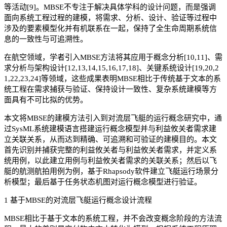
等活动[9]。MBSE不专注于解决具体学科的设计问题，而是强调
面向系统工程过程的建模，将需求、分析、设计、验证等过程中
涉及的要素模型化并有机联系在一起，保持了全生命周期系统信
息的一致性与可追溯性。
在航空领域，学者引入MBSE方法将其应用于概念分析[10,11]、需
求分析与架构设计[12,13,14,15,16,17,18]、关键系统设计[19,20,2
1,22,23,24]等领域，这些成果表明MBSE相比于传统基于文本的系
统工程在需求捕获与验证、保持设计一致性、复杂系统建模等方
面具有不可比拟的优势。
本文将MBSE的建模方法引入到对流层飞艇的运行概念研究中，通
过SysML系统建模语言搭建运行概念模型并与利益攸关者需求建
立关联关系，从而达到精确、可追溯和可验证的建模目的。本文
首先识别并捕获完整的利益攸关者与利益攸关者需求，并定义系
统用例，以此建立用例与利益攸关者需求的关联关系；然后以飞
艇的航测航拍用例为例，基于Rhapsody软件建立飞艇运行场景分
析模型；最后基于任务状态机图对运行概念模型进行验证。
1 基于MBSE的对流层飞艇运行概念设计流程
MBSE相比于基于文本的系统工程，并不会改变概念阶段的方法流