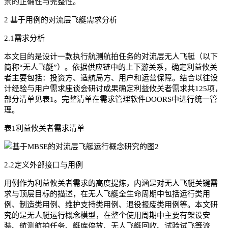
景的正确性与完整性。
2 基于用例的对流层飞艇需求分析
2.1需求分析
本文目的是设计一款执行航测航拍任务的对流层无人飞艇（以下
简称“无人飞艇”）。依据供应链中的上下游关系，确定利益攸关
者主要包括：投资方、适航局方、用户和运营保障。结合以往设
计经验与用户需求座谈会研讨成果确定利益攸关者需求共125项，
部分清单见表1。完整清单在需求管理软件DOORS中进行统一管
理。
表1利益攸关者需求清单
2.2定义外部接口与用例
用例作为利益攸关者需求的高度提炼，内涵是对无人飞艇关键需
求与顶层目标的描述，在无人飞艇全生命周期中包括运行类用
例、制造类用例、维护支持类用例、退役报废类用例等。本文研
究的是无人艇运行概念模型，在整个使用周期中主要有架设安
装、航测航拍任务、艇库停放、无人飞艇回收、试验试飞等流