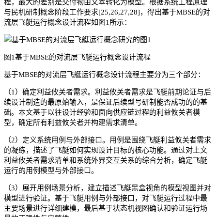
程，最大的差别是交付物由文本转化为模型。根据系统工程原理
与民机研制概念阶段工作要求[25,26,27,28]，得出基于MBSE的对
流层飞艇运行概念设计流程如图1所示：
图1基于MBSE的对流层飞艇运行概念设计流程
基于MBSE的对流层飞艇运行概念设计流程主要分为三个部分：
（1）确定利益攸关者需求。利益攸关者需求是飞艇前期论证与后
续设计制造的最原始输入，是保证后续型号研制能否成功的的基
础。本文基于以往设计经验和面向供应链过程的利益攸关者模
型，确定所有利益攸关者并构建需求清单。
（2）定义系统用例与外部接口。用例是围绕飞艇利益攸关者需求
的凝练，描述了飞艇如何实现设计目标的核心功能。通过对上文
利益攸关者需求清单和系统外界交互关系的综合分析，确定飞艇
运行的用例模型与外部接口。
（3）展开用例场景分析，建立描述飞艇黑盒视角的模型视图并对
模型进行验证。基于飞艇用例与外部接口，对飞艇运行过程中最
主要场景进行详细建模，最后基于状态机视图确认和验证运行场