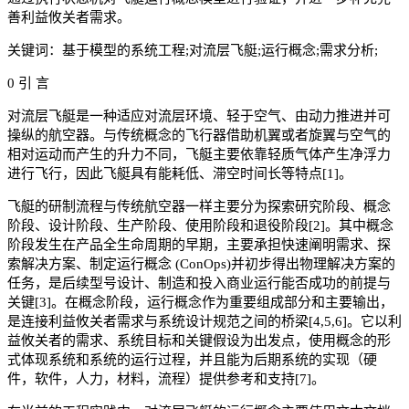
善利益攸关者需求。
关键词：基于模型的系统工程;对流层飞艇;运行概念;需求分析;
0 引 言
对流层飞艇是一种适应对流层环境、轻于空气、由动力推进并可
操纵的航空器。与传统概念的飞行器借助机翼或者旋翼与空气的
相对运动而产生的升力不同，飞艇主要依靠轻质气体产生净浮力
进行飞行，因此飞艇具有能耗低、滞空时间长等特点[1]。
飞艇的研制流程与传统航空器一样主要分为探索研究阶段、概念
阶段、设计阶段、生产阶段、使用阶段和退役阶段[2]。其中概念
阶段发生在产品全生命周期的早期，主要承担快速阐明需求、探
索解决方案、制定运行概念 (ConOps)并初步得出物理解决方案的
任务，是后续型号设计、制造和投入商业运行能否成功的前提与
关键[3]。在概念阶段，运行概念作为重要组成部分和主要输出，
是连接利益攸关者需求与系统设计规范之间的桥梁[4,5,6]。它以利
益攸关者的需求、系统目标和关键假设为出发点，使用概念的形
式体现系统和系统的运行过程，并且能为后期系统的实现（硬
件，软件，人力，材料，流程）提供参考和支持[7]。