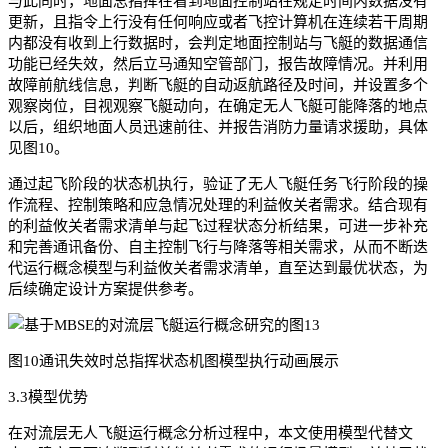
与此同时，地面总指挥在看到地面控制站在规定时间内数据没有
更新，且指令上行没有任何响应或者飞控计算机在连续若干周期
内都没有收到上行数据时，会判定地面控制站与飞艇的数据通信
功能已经失效，然后立马通知空管部门，报告故障情况。并利用
故障前航线信息，判断飞艇的自动返航路径及时间，并设置多个
观察岗位，目视观察飞艇动向，在确定无人飞艇可能降落的地点
以后，组织地面人员迅速前往、并报告消防力量请求援助，具体
见图10。
通过起飞阶段的状态机执行，验证了无人飞艇任务飞行阶段的操
作流程、控制策略和应急情况处理的利益攸关者需求。结合现有
的利益攸关者需求清单与起飞过程状态分析结果，可进一步补充
和完善通讯备份、自主控制飞行与降落等相关需求，从而不断迭
代运行概念模型与利益攸关者需求清单，直至达到最优状态，为
后续确定设计方案提供参考。
图10通讯失效时总指挥状态机图模型执行动画展示
3.3模型优势
在对流层无人飞艇运行概念分析过程中，本文使用模型代替文