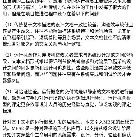
在当前的工程实践中，对流层飞艇的运行概念主要使用文本文档
的形式进行描述。这种传统方法在以往的工作中发挥了很大的作
用，但是在项目推进过程中还存在着以下的问题：
（1）传统基于文本描述的设计文档一致性较差，沟通效率较低且
容易产生歧义，往往不能精确描述系统特征和运行场景。尤其是
在飞艇牵引起飞、返场着陆等复杂场景，文本文档往往不能清晰
梳理各对象之间的交互关系与执行逻辑。
（2）运行概念作为连接利益攸关者需求与系统设计规范之间的桥
梁，文本文档形式难以保证利益攸关者需求和对流层飞艇架构设
计之间的同步更新和设计可追溯性。这些限制通常会导致效率低
下和质量问题，而这些问题往往只有在系统集成和测试阶段才会
暴露[8]。
（3）可验证性差。运行概念的交付物是以静态的文本形式进行呈
现，缺乏相应手段对运行场景的执行逻辑进行验证。运行概念模
型的评定更多依靠设计人员的历史经验与直觉，缺乏客观的评定
标准。
针对基于文本的运行概念开发的局限性，本文引入MBSE的建模方
法。MBSE 是一种对建模的形式化应用，以支持从概念设计阶段
开始并贯穿整个生命周期的系统需求、设计、分析、验证和确认