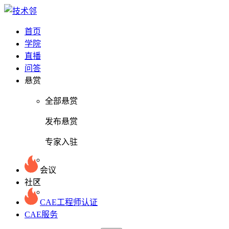
首页
学院
直播
问答
悬赏
全部悬赏
发布悬赏
专家入驻
会议
社区
CAE工程师认证
CAE服务