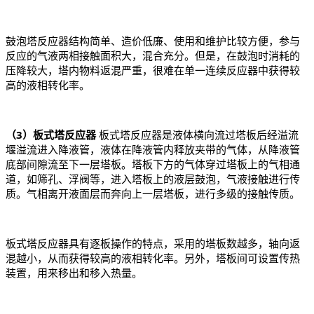
鼓泡塔反应器结构简单、造价低廉、使用和维护比较方便，参与
反应的气液两相接触面积大，混合充分。但是，在鼓泡时消耗的
压降较大，塔内物料返混严重，很难在单一连续反应器中获得较
高的液相转化率。
（3）板式塔反应器
板式塔反应器是液体横向流过塔板后经溢流
堰溢流进入降液管，液体在降液管内释放夹带的气体，从降液管
底部间隙流至下一层塔板。塔板下方的气体穿过塔板上的气相通
道，如筛孔、浮阀等，进入塔板上的液层鼓泡，气液接触进行传
质。气相离开液面层而奔向上一层塔板，进行多级的接触传质。
板式塔反应器具有逐板操作的特点，采用的塔板数越多，轴向返
混越小，从而获得较高的液相转化率。另外，塔板间可设置传热
装置，用来移出和移入热量。