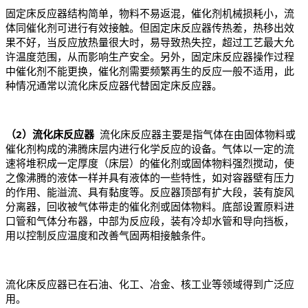
固定床反应器结构简单，物料不易返混，催化剂机械损耗小，流
体同催化剂可进行有效接触。但固定床反应器传热差，热移出效
果不好，当反应放热量很大时，易导致热失控，超过工艺最大允
许温度范围，从而影响生产安全。另外，固定床反应器操作过程
中催化剂不能更换，催化剂需要频繁再生的反应一般不适用，此
种情况通常以流化床反应器代替固定床反应器。
（2）流化床反应器
流化床反应器主要是指气体在由固体物料或
催化剂构成的沸腾床层内进行化学反应的设备。气体以一定的流
速将堆积成一定厚度（床层）的催化剂或固体物料强烈搅动，使
之像沸腾的液体一样并具有液体的一些特性，如对容器壁有压力
的作用、能溢流、具有黏度等。反应器顶部有扩大段，装有旋风
分离器，回收被气体带走的催化剂或固体物料。底部设置原料进
口管和气体分布器，中部为反应段，装有冷却水管和导向挡板，
用以控制反应温度和改善气固两相接触条件。
流化床反应器已在石油、化工、冶金、核工业等领域得到广泛应
用。