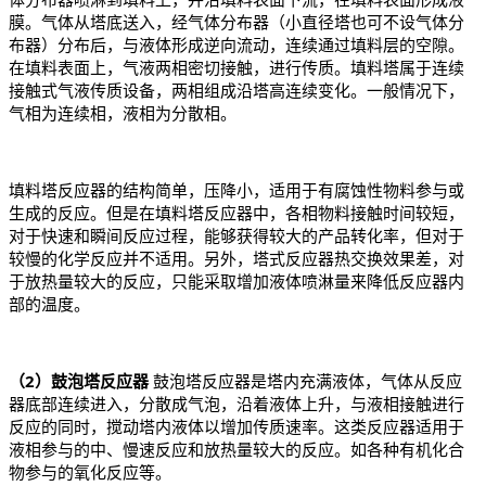
膜。气体从塔底送入，经气体分布器（小直径塔也可不设气体分
布器）分布后，与液体形成逆向流动，连续通过填料层的空隙。
在填料表面上，气液两相密切接触，进行传质。填料塔属于连续
接触式气液传质设备，两相组成沿塔高连续变化。一般情况下，
气相为连续相，液相为分散相。
填料塔反应器的结构简单，压降小，适用于有腐蚀性物料参与或
生成的反应。但是在填料塔反应器中，各相物料接触时间较短，
对于快速和瞬间反应过程，能够获得较大的产品转化率，但对于
较慢的化学反应并不适用。另外，塔式反应器热交换效果差，对
于放热量较大的反应，只能采取增加液体喷淋量来降低反应器内
部的温度。
（2）鼓泡塔反应器
鼓泡塔反应器是塔内充满液体，气体从反应
器底部连续进入，分散成气泡，沿着液体上升，与液相接触进行
反应
的同时，搅动塔内液体以增加传质速率。这类反应器适用于
液相参与的中、慢速反应和放热量较大的反应。如各种有机化合
物参与的氧化反应等。