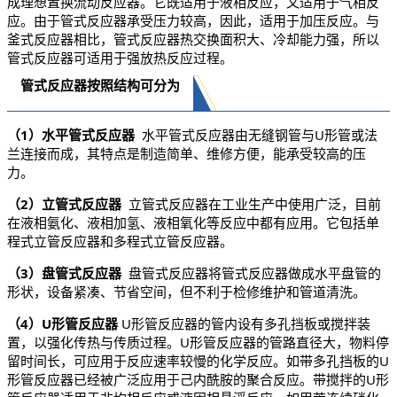
成理想置换流动反应器。它既适用于液相反应，又适用于气相反
应。由于管式反应器承受压力较高，因此，适用于加压反应。与
釜式反应器相比，管式反应器热交换面积大、冷却能力强，所以
管式反应器可适用于强放热反应过程。
管式反应器按照结构可分为
（1）水平管式反应器
水平管式反应器由无缝钢管与U形管或法
兰连接而成，其特点是制造简单、维修方便，能承受较高的压
力。
（2）立管式反应器
立管式反应器在工业生产中使用广泛，目前
在液
相氨化、液相加氢、液相氧化等反应中都有应用。它包括单
程式立管反应器和多程式立管反应器。
（3）盘管式反应器
盘管式反应器将管式反应器做成水平盘管的
形状，设备紧凑、节省空间，
但不利于检修维护和管道清洗。
（4）U形管反应器
U形管反应器的管内设有多孔挡板或搅拌装
置，以强化传热与传质过程。U形管反应器的管路直径大，物料停
留时间长，可应用于反应速率较慢的化学反应。如带多孔挡板的U
形管反应器已经被广泛应用于己内酰胺的聚合反应。带搅拌的U形