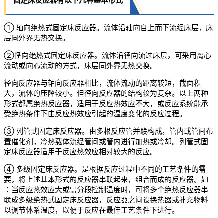
① 轴向绝热式固定床反应器。流体沿轴向自上而下流经床层，床
层同外界无热交换。
②径向绝热式固定床反应器。流体沿径向流过床层，可采用离心
流动或向心流动的方式，床层同外界无热交换。
径向反应器与轴向反应器相比，流体流动的距离较短，截面积
大，流体的压降较小。但径向反应器的结构较为复杂。以上两种
形式都属绝热反应器，适用于反应热效应不大，或反应系统能承
受绝热条件下由反应热效应引起的温度变化的反应过程。
③ 列管式固定床反应器。由多根反应管并联构成。管内或管间布
置催化剂，冷热载体流经管间或管内进行加热或冷却。列管式固
定床反应器适用于反应热效应相对较大的反应。
④ 多级固定床反应器。是根据反应过程中不同的工艺条件的需
要，将上述基本形式的反应器串联起来，组合而成的反应器。如
∶当反应热效应大或需分段控制温度时，可将多个绝热反应器串
联成多级绝热式固定床反应器，反应器之间设换热器或补充物料
以调节体系温度，以便于反应在最佳工艺条件下进行。