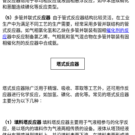
管反应器适用于非均相反应或液固相悬浮反应，如甲苯连续硝化
和蒽醌连续磺化等反应类型。
（5）
多管并联式反
应器
由于管式反应器结构比较灵活，在工业
生产中为满足不同工艺的生产需要，经常采用多管并联结构的管
式反应器。如气相氯化氢和乙炔在多管并联装有固相
催化剂的反
应
器中反应制备氯乙烯，气相氮和氢气混合物在多管并联装有固
相催化剂的反应器中合成氨。
塔式反应器
塔式反应器除广泛用于精馏、吸收、萃取等工艺外，还可用作反
应器进行化学反应，如加氢、磺化、卤化等。常见的塔式反应器
主要分为以下几种∶
（1）填料塔反应器
填料塔反应器主要用于气液相参与的化学反
应，是以塔内的填料作为气液两相传质的设备。液体从塔顶经液
体分布器喷淋到填料上，并沿填料表面下流，在填料表面形成液