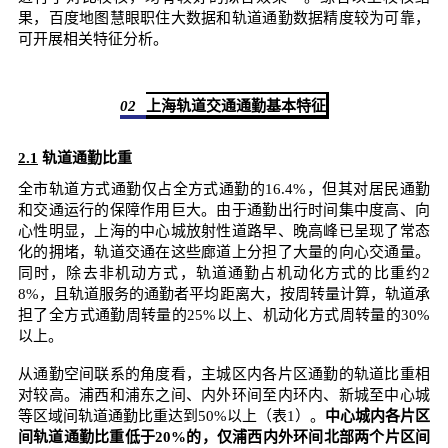
果，百度地图慧眼职住大数据和轨道通勤数据精度较为可靠，
可开展相关特征分析。
02
上海轨道交通通勤基本特征
2.1
轨道通勤比重
全市轨道方式通勤仅占全方式通勤的16.4%，但其对居民通勤
和交通运行的保障作用巨大。由于通勤出行时间集中度高、向
心性明显，上海的中心城放射性道路早、晚高峰已呈现了常态
化的拥堵，轨道交通在这些廊道上分担了大量的向心交通量。
同时，除去非机动方式，轨道通勤占机动化方式的比重约2
8%，且轨道服务的通勤者平均距离大，按周转量计算，轨道承
担了全方式通勤周转量的25%以上、机动化方式周转量的30%
以上。
从通勤空间联系的角度看，主城区内各片区通勤的轨道比重相
对较高。浦西和浦东之间、内外环间至内环内、新城至中心城
等区域间轨道通勤比重达到50%以上（表1）。
中心城内各片区
间轨道通勤比重低于20%的，仅浦西内外环间北部两个片区间