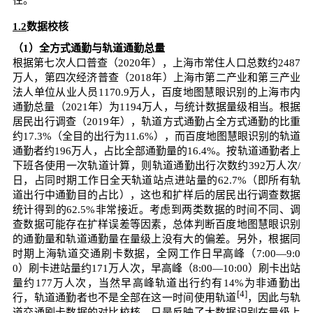
1.2
数据校核
（1）全方式通勤与轨道通勤总量
根据第七次人口普查（2020年），上海市常住人口总数约2487
万人，第四次经济普查（2018年）上海市第二产业和第三产业
法人单位从业人员1170.9万人，百度地图慧眼识别的上海市内
通勤总量（2021年）为1194万人，与统计数据量级相当。根据
居民出行调查（2019年），轨道方式通勤占全方式通勤的比重
约17.3%（全目的出行为11.6%），而百度地图慧眼识别的轨道
通勤者约196万人，占比全部通勤量的16.4%。按轨道通勤者上
下班各使用一次轨道计算，则轨道通勤出行次数约392万人次/
日，占同时期工作日全天轨道站点进站量的62.7%（即所有轨
道出行中通勤目的占比），这也和扩样后的居民出行调查数据
统计得到的62.5%非常接近。考虑到两类数据的时间不同、调
查数据可能存在扩样误差等因素，总体判断百度地图慧眼识别
的通勤量和轨道通勤量在量级上没有大的偏差。另外，根据同
时期上海轨道交通刷卡数据，全网工作日早高峰（7:00—9:0
0）刷卡进站量约171万人次，早高峰（8:00—10:00）刷卡出站
量约177万人次，当然早高峰轨道出行约有14%为非通勤出
[4]
行，轨道通勤者也不是全部在这一时间使用轨道
，因此与轨
道交通刷卡数据的对比校核，只是反映了大数据识别在量级上