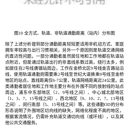
图10 全方式、轨道、非轨道通勤距离（站内）分布图
除了上述分析提到部分通勤距离较短更适用非机动方式、家庭
拥车率较高与出行习惯相关，另外一个原因则是轨道交通网络
的直达性问题。一部分通勤者虽然居住地和工作地都在轨道站
点附近，但是通过轨道出行的非直线系数过高，绕行太多，例
如居住在2号线唐镇站周边，工作在金桥北区9号线金吉路站沿
线，使用轨道通勤则需要乘2号线至世纪大道换乘9号线至金桥
地区的站点，直线距离仅6-7公里，轨道网络距离近24公里。此
类通勤者居住地和工作地主要分布在外围不同的放射线的站点
周边，浦东中东部地区（2、9号线之间）、中心城北部地区
（1、3、7、15号线之间）、西北地区（9、10、2、7、13号线
之间）、闵行南部（5、15号线之间）等。这些通勤OD的分布
形态说明了外围地区切向线的缺失，网络化程度不高的地区，
根据客流情况，仍需补充轨道交通切向线（或环线），以及其
他公共交通服务。