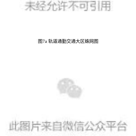
图7a 轨道通勤交通大区蛛网图