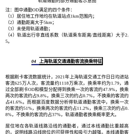
轨道通勤的部分通勤者示意图
注：图中通勤OD满足的四个条件：
（1）居住地工作地均在轨道站点1km范围内；
（2）通勤距离大于5km；
（3）未使用轨道通勤；
（4）轨道出行非直线系数（轨道乘车距离/直线距离）大于2.
5。
04
上海轨道交通通勤客流换乘特征
根据刷卡客流数据统计，2021年上海轨道交通工作日日均进站
客流625万人次，客流量约1118万乘次，换乘率约为1.79，通
过全部刷卡OD和模型分配得到换乘一次的客流约47.9%，换乘
两次的客流约占9.8%，换乘三次的约占0.7%，不换乘的客流约
占41.6%。而根据百度数据分析得轨道通勤客流中，换乘一次
的客流约51%，换乘两次的客流约占11.2%，换乘三次的约占0.
8%，不换乘的客流约占37%，轨道通勤者换乘概率更大。
居住地在各轨道线路沿线的通勤者，通过本线通勤比重越高
的，说明线路沿线岗位的可获得性和吸引力越强。本线通勤客