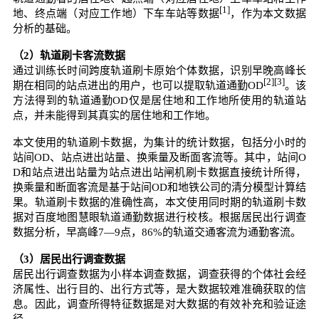
[1]
地、终点端（对应工作地）下车车站等数据
，作为本文数据
分析的基础。
（2）轨道刷卡客流数据
通过训练长时间跨度轨道刷卡原始个体数据，识别早晚高峰长
[2][3]
期在相同的站点进出的用户，也可以提取轨道通勤OD
。该
方法得到的轨道通勤OD仅是居住地和工作地所使用的轨道站
点，并未能得到其真实的居住地和工作地。
本文使用的轨道刷卡数据，为集计的统计数据，包括分小时的
站间OD、站点进出站量、换乘量及断面客流等。其中，站间O
D和站点进出站量为站点进出站闸机刷卡数据直接统计所得，
换乘量和断面客流是基于站间OD和地铁公司的清分模型计算结
果。轨道刷卡数据的准确性高，本文使用同时期的轨道刷卡数
据对百度地图慧眼轨道通勤数据进行校核。根据居民出行调查
数据分析，早高峰7—9点，86%的轨道交通客流为通勤客流。
（3）居民出行调查数据
居民出行调查数据为小样本调查数据，调查获得的个体社会经
济属性、出行目的、出行方式等，是大数据较难准确获取的信
息。因此，调查所得特征数据是对大数据的有效补充和验证途
径。