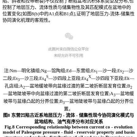
陷、斜坡和控带断裂)不仅控制了断陷盆地沉积体系类型及分布,也
控制了地层压力、流体性质与储集物性及其匹配模式在盆地中的
位置变化[如图8(b)中的A1点和B1点],证明了地层压力-流体-储集性
协同演化机理的客观性。
注:Nm—明化镇组;Ng—馆陶组;Ed—东营组;Es
—沙一段;Es
—沙
1
2
S
X
二段;Es
—沙三段;Es
—沙四段上亚段;Es
—沙四段下亚段;Ek—
3
4
4
孔店组;A
—盆地缓坡带向盆缘过渡的第二坡折断层发育位置;B
2
2
—盆地陡坡带中向盆缘过渡的第二坡折断层发育位置;A
—盆地缓
3
坡带与盆缘凸起的分界位置;B
—盆地陡坡带与盆缘凸起的分界位
3
置。
图8 东营凹陷古近系地层压力
-
流体
-
储集性现今协同演化模式与
盆地结构、油气有序分布对应关系
Fig.8 Corresponding relationship between current co
-
evolution
model of Paleogene pressure
-
fluid
-
reservoir property and basin