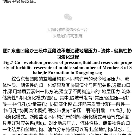
储层中聚集成藏。
图7 东营凹陷沙三段中亚段浊积岩油藏地层压力
-
流体
-
储集性协
同演化过程
Fig.7 Co
-
evolution process of pressure,fluid and reservoir prope
rty of turbidite reservoir of middle submember of Member 3 of S
hahejie Formation in Dongying sag
综合东营凹陷的盆地结构和不同构造带的现今地层压力、流
体性质、储集性的归一化结果及其协同演化与匹配关系,选取18口
井,采用地质要素归一化方法,建立了不同构造带的“地层压力-流体-
储集性”协同演化模式(图8)。其中,陡坡带发育“常压/弱超压—碱/
酸—中/低孔(少量高孔)”协同演化模式,洼陷带发育“超压—酸性—
中/低孔”协同演化模式,缓坡带发育“常压—弱碱/弱酸—中/高孔”协
同演化模式。断陷盆地不同构造带的协同演化模式与油气充满度
具良好对应关系(图8)。对比地层压力、流体性质、储集物性的归
一化结果和盆地结构、油气分布特征可以看出,盆地结构(陡坡、洼