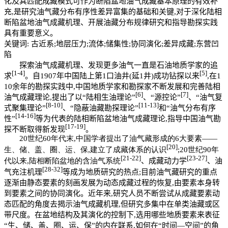
化及其匹配成藏模式可作为断陷盆地油气成藏基本原理的有效补
充,是研究油气藏分布有序性差异富集的基础和关键,对于深化陆相
断陷盆地油气成藏机理、开展油藏分布规律研究和指导勘探实践
具有重要意义。
关键词:
古近系;地层压力;流体;储集性;协同演化;差异成藏;东营凹
陷
探索油气成藏机理、发现更多油气一直是石油地质学家的追
[1
-
4]
[5]
求
。自1907年中国陆上第1口油井(延1井)成功钻探以来
,在1
10余年的勘探实践中,中国地质学家和勘探家不断发展和完善陆相
[6]
[7]
油气成藏理论,提出了以“陆相生油理论”
、“源控论”
、“油气复
[8
-
10]
[11
-
13]
式聚集理论”
、“隐蔽油藏勘探理论”
和“油气分布有序
[14
-
16]
性”
等为代表的陆相断陷盆地油气成藏理论,指导中国油气勘
[17
-
19]
探不断取得新发现
。
20世纪60年代末,中国学者提出了油气藏形成的6大要素—
—
[20]
生、储、盖、圈、运、保,建立了成藏体系的认识
;20世纪90年
[21
-
22]
[23
-
27]
代以来,陆相断陷盆地的含油气系统
、成藏动力学
、油
[28
-
32]
气充注机理
等成为地质研究的热点;目前油气藏研究的重点
逐渐由静态要素的刻画发展为动态成藏过程的恢复,由要素本身转
到要素之间的协同演化。近年来,研究人员不断尝试从成藏要素动
态匹配的角度去揭示油气成藏机理,但研究多集中在单类油藏或区
带尺度。在盆地结构及其演化的控制下,选用哪些地质要素来表征
“生、储、盖、圈、运、保”的内在联系,如何在“时间—空间”的角