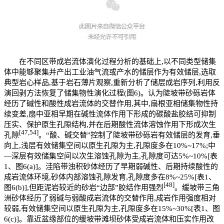
在不同区带成岩流体演化过程分析的基础上,以不同类型储集
体中能够聚集并产出工业油气流或产水的储层作为有效储层,选取
典型岩心样品,基于岩石薄片观察,重新分析了储层成岩序列,利用反
演回剥方法恢复了储集物性演化过程(图6)。认为陡坡带砂砾岩体
经历了碱性和酸性成岩流体的交替作用,其中,扇根亚相储集物性持
续变差,扇中亚相早期在碱性流体作用下形成的碳酸盐胶结可抑制
压实、保护原生孔隙结构,并在后期酸性流体溶蚀作用下形成次生
[47,54]
孔隙
。“酸、碱交替”控制了陡坡带砂砾岩有效储层的发育,垂
向上,浅层有效储集空间以原生孔隙为主,孔隙度多在10%~17%;中
—深层有效储集空间以次生溶蚀孔隙为主,孔隙度可达5%~10%[表
1、图6(a)]。洼陷带浊积砂体经历了早期弱碱性、后期持续酸性的
成岩流体环境,砂体内部溶蚀孔隙发育,孔隙度多在8%~25%[表1、
[48]
图6(b)],但距泥岩较近的砂岩“边部”胶结作用强烈
。缓坡带三角
洲砂体经历了弱碱与弱酸成岩流体的交替作用,成岩作用强度相对
较弱,有效储集空间以原生孔隙为主,孔隙度多在15%~30%[表1、图
6(c)]。靠近盆缘部位的缓坡带滩坝砂体受成岩流体和压实作用改