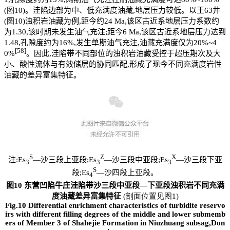
(图10)。洼陷边部为中、低充满度油藏,地层压力较低。以王63井
(图10)浊积岩油藏为例,距今约24 Ma,该区古近系地层压力系数约
为1.30,该时期未发生油气充注;距今6 Ma,该区古近系地层压力达到
1.48,孔隙度约为16%,发生单期油气充注,油藏充满度仅为20%~4
[58]
0%
。因此,洼陷带不同部位的浊积岩油藏受控于超压期次及大
小、酸性流体与有效储层的协同匹配,形成了现今不同充满度岩性
油藏的差异富集特征。
S
Z
X
注:Es
—沙三段上亚段;Es
—沙三段中亚段;Es
—沙三段下亚
3
3
3
S
段;Es
—沙四段上亚段。
4
图10 东营凹陷牛庄洼陷带沙三段中亚段—下亚段浊积岩不同充满
度油藏差异富集特征
(剖面位置见图1)
Fig.10 Differential enrichment characteristics of turbidite reservo
irs with different filling degrees of the middle and lower submemb
ers of Member 3 of Shahejie Formation in Niuzhuang subsag,Don