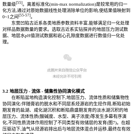
[55]
数量级
。离差标准化(min-max normalization)是较常用的归一
化方法,通过对原始数据线性处理消除单位的影响,使结果值映射到
[55
-
57]
0~1之间
。
东营凹陷古近系各类地质参数资料丰富,能够满足归一化处理
对样品数据数量的要求。选取古近系实钻探井的地层压力测试数
据、地层水pH值测试数据和岩心孔隙度数据进行数值归一化处
理。
3.2
地层压力
-
流体
-
储集性协同演化模式
在断陷盆地构造演化控制下,地层压力、流体性质和储集物性
协同演化:伴随膏岩的脱水和不同层系烃源岩的生烃作用,断陷初始
期发育的盐湖、咸化湖沉积和断陷鼎盛期发育的淡水湖沉积的地
层压力、流体性质(酸碱度、水型、离子浓度)等发生多幕有序演
化,不同性质流体作用控制了不同类型有效储层的发育(图7)。在超
压驱动下,油气从烃源岩排出后与地层流体混合并运移,最终在有效