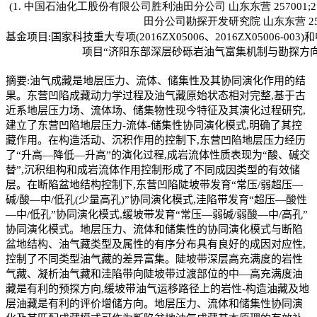
(1. 中国石油化工股份有限公司胜利油田分公司 山东东营 257001
田分公司勘探开发研究院 山东东营 257
基金项目:国家科技重大专项(2016ZX05006、2016ZX05006-
项目“济阳东部深层砂砾岩油气富集机制与勘探方向”(P
摘要:
油气成藏是地层压力、流体、储集性及其协同演化作用的结
果。东营凹陷成藏动力学过程及油气藏原始状态相对完整,基于古
近系地层压力场、流体场、储集物性现今特征及其演化过程研究,
建立了东营凹陷地层压力-流体-储集性协同演化模式,明确了其控
藏作用。在构造活动、沉积作用的控制下,东营凹陷地层压力经历
了“升高—降低—升高”的演化过程,成岩流体性质表现为“酸、碱交
替”,沉积组构和成岩流体作用控制形成了不同成因类型的有效储
层。在断陷盆地结构控制下,东营凹陷陡坡带发育“常压/弱超压—
碱/酸—中/低孔(少量高孔)”协同演化模式,洼陷带发育“超压—酸性
—中/低孔”协同演化模式,缓坡带发育“常压—弱碱/弱酸—中/高孔”
协同演化模式。地层压力、流体和储集性的协同演化模式与断陷
盆地结构、油气藏类型及属性的有序分布具有良好的成因对应性,
控制了不同类型油气藏的差异富集。陡坡带深层高充满度的岩性
气藏、凝析油气藏和洼陷带向陡坡带过渡部位的中—高充满度油
藏是有利的预探方向,缓坡带油气运移路径上的岩性-构造油藏及地
层油藏是有利的评价增储方向。地层压力、流体和储集性协同演