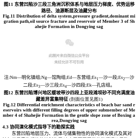
图11 东营凹陷沙三段三角洲沉积体系与地层压力梯度、优势运移
路径、油源断层及油藏分布
Fig.11 Distribution of delta system,pressure gradient,dominant mi
gration path,oil source fracture and reservoir of Member 3 of Sh
ahejie Formation in Dongying sag
注:Nm—明化镇组;Ng—馆陶组;Ed—东营组;Es
—沙一段;Es
—沙
1
2
二段;Es
—沙三段;Es
—沙四段;Ek—孔店组。
3
4
图12 东营凹陷博兴地区缓坡带沙四段上亚段滩坝砂不同充满度油
藏差异富集特征
(剖面位置见图1)
Fig.12 Differential enrichment characteristics of beach bar sand r
eservoirs with different filling degrees of upper submember of Me
mber 4 of Shahejie Formation in the gentle slope zone of Boxing a
rea,Dongying sag
4.3
协同演化模式指导下的勘探实践
东营凹陷地层压力、流体与储集物性的协同演化模式及其对