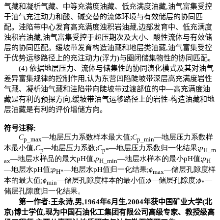
气藏和凝析气藏、中等充满度油藏、低充满度油藏,油气富集受控
于油气充注动力和酸、碱交替的流体环境与有效储层的协同匹
配。洼陷带中心发育高充满度浊积岩油藏,边部发育中、低充满度
浊积岩油藏,油气富集受控于超压期次及大小、酸性流体与有效储
层的协同匹配。缓坡带发育构造油藏和地层类油藏,油气富集受控
于优势运移路径上的充注动力(浮力)与圈闭储集物性的协同匹配。
(4) 依据地层压力、流体与储集性的协同演化模式及其对油气
差异富集规律的控制作用,认为东营凹陷陡坡带深层高充满度岩性
气藏、凝析油气藏和洼陷带向陡坡带过渡部位的中—高充满度油
藏是有利的预探方向,缓坡带油气运移路径上的岩性-构造油藏和地
层油藏是有利的评价增储方向。
符号注释:
C
—地层压力系数样本最大值;
C
—地层压力系数样
p_max
p_min
本最小值,
C
—地层压力系数;
C
—地层压力系数归一化结果;
p
p
p*
H_m
—地层水样品的最大pH值,
p
—地层水样本的最小pH值;
p
ax
H_min
H
—地层水pH值;
p
—地层水pH值归一化结果;
ϕ
—储层孔隙度样
H*
max
本的最大值;
ϕ
—储层孔隙度样本的最小值;
ϕ
—储层孔隙度;
ϕ
—
min
*
储层孔隙度归一化结果。
第一作者:王永诗,男,1964年6月生,2004年获中国矿业大学(北
京)博士学位,现为中国石油化工集团有限公司高级专家、教授级高