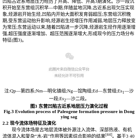
凹陷古近系地层压力经历了升高、降低、升高3期演化。沙一段沉
积开始至东营组沉积早—中期,伴随盆地沉降,古近系出现欠压实现
象,烃源岩开始生烃,凹陷内开始大面积发育弱超压;东营组沉积晚
期,受东营运动抬升影响,烃源岩生烃增压作用减弱,地层压力释放变
为常压;东营运动以来,随着凹陷进一步沉降,烃源岩生烃作用逐渐增
强,超压强度逐渐增加、超压范围逐渐增大,形成现今的压力场分布
特征(图3)。
注:Qp—第四系;Nm—明化镇组;Ng—馆陶组;Ed—东营组;Es
—沙
1
一段;Es
—沙二段。
2
图3 东营凹陷古近系地层压力演化过程
Fig.3 Evolution process of Paleogene formation pressure in Dong
ying sag
2.2
现今流体场特征及演化
现今流体场是古地层流体被外源注入流体、深部热液、有机
[44]
流体混入和复杂“水-岩”作用等因素综合影响的结果
。基于3 40