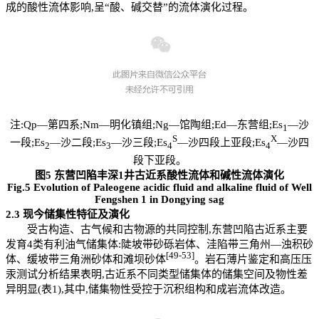
成的酸性流体影响,呈“酸、碱交替”的流体演化过程。
注:Qp—第四系;Nm—明化镇组;Ng—馆陶组;Ed—东营组;Es
—沙
1
S
X
一段;Es
—沙二段;Es
—沙三段;Es
—沙四段上亚段;Es
—沙四
2
3
4
4
段下亚段。
图5 东营凹陷丰深1井古近系酸性流体和碱性流体演化
Fig.5 Evolution of Paleogene acidic fluid and alkaline fluid of Well
Fengshen 1 in Dongying sag
2.3
现今储集性特征及演化
受古构造、古气候和古物源的共同控制,东营凹陷古近系主要
发育4类有利油气储集体:陡坡带砂砾岩体、洼陷带三角州—浊积砂
[49
-
53]
体、缓坡带三角洲砂体和滩坝砂体
。岩石薄片鉴定和高压压
汞测试分析结果表明,古近系不同类型储集体的储集空间及物性差
异明显(表1),其中,储集物性受控于沉积组构和成岩流体改造。