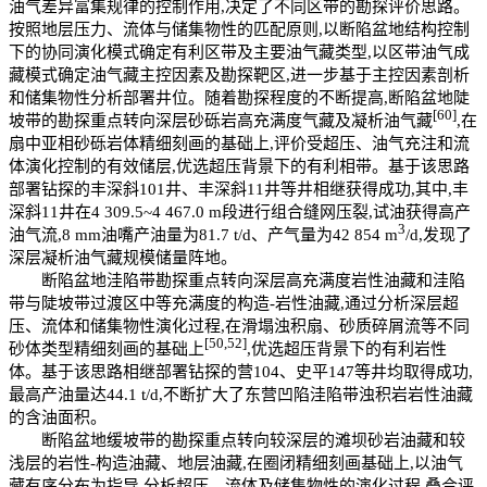
油气差异富集规律的控制作用,决定了不同区带的勘探评价思路。
按照地层压力、流体与储集物性的匹配原则,以断陷盆地结构控制
下的协同演化模式确定有利区带及主要油气藏类型,以区带油气成
藏模式确定油气藏主控因素及勘探靶区,进一步基于主控因素剖析
和储集物性分析部署井位。随着勘探程度的不断提高,断陷盆地陡
[60]
坡带的勘探重点转向深层砂砾岩高充满度气藏及凝析油气藏
,在
扇中亚相砂砾岩体精细刻画的基础上,评价受超压、油气充注和流
体演化控制的有效储层,优选超压背景下的有利相带。基于该思路
部署钻探的丰深斜101井、丰深斜11井等井相继获得成功,其中,丰
深斜11井在4 309.5~4 467.0 m段进行组合缝网压裂,试油获得高产
3
油气流,8 mm油嘴产油量为81.7 t/d、产气量为42 854 m
/d,发现了
深层凝析油气藏规模储量阵地。
断陷盆地洼陷带勘探重点转向深层高充满度岩性油藏和洼陷
带与陡坡带过渡区中等充满度的构造-岩性油藏,通过分析深层超
压、流体和储集物性演化过程,在滑塌浊积扇、砂质碎屑流等不同
[50,52]
砂体类型精细刻画的基础上
,优选超压背景下的有利岩性
体。基于该思路相继部署钻探的营104、史平147等井均取得成功,
最高产油量达44.1 t/d,不断扩大了东营凹陷洼陷带浊积岩岩性油藏
的含油面积。
断陷盆地缓坡带的勘探重点转向较深层的滩坝砂岩油藏和较
浅层的岩性-构造油藏、地层油藏,在圈闭精细刻画基础上,以油气
藏有序分布为指导,分析超压、流体及储集物性的演化过程,叠合评