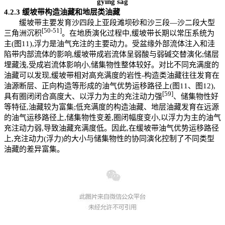
gying sag
4.2.3
缓坡带构造油藏和地层类油藏
缓坡带主要发育沙四段上亚段滩坝砂和沙三段—沙二段大型
[50
-
51]
三角洲沉积
。在地质演化过程中,缓坡带长期以常压系统为
主(图11),浮力是油气充注的主要动力。受盆缘外部流体注入和洼
陷带内部流体的影响,缓坡带成岩流体呈弱酸与弱碱交替演化;储层
埋藏浅,受成岩流体影响小,储集物性整体较好。对比不同充满度的
油藏可以发现,缓坡带相对高充满度的岩性-构造类油藏往往发育在
油源断层、正向构造等形成的油气优势运移路径上(图11、图12),
[59]
具有圈闭闭合高度大、以浮力为主的充注动力强
、储集物性好
等特征,油藏较为富集;低充满度的构造油藏、地层油藏发育在远源
的油气运移路径上,储集物性变差,圈闭幅度变小,以浮力为主的油气
充注动力弱,导致油藏充满度低。因此,在缓坡带油气优势运移路径
上,充注动力(浮力)的大小与储集物性的协同演化控制了不同类型
油藏的差异富集。