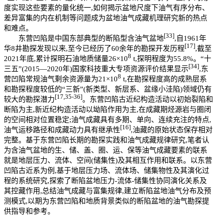
度实现这些要素的量化统一,如何揭示盆地尺度下油气有序分布、
差异富集的内在机制等问题成为盆地油气成藏机理研究新的热点
和难点。
[33]
东营凹陷是中国东部典型的断陷型含油气盆地
,自1961年
[17]
华8井勘探发现以来,至今已经历了60余年的勘探开发历程
,截至
8
2021年底,累计探明石油地质储量26×10
t,探明程度为55.8%。“十
[34]
三五”(2015—2020年)国家科技重大专项资源评价结果显示
,东
8
营凹陷常规油气剩余资源量为21×10
t,在勘探程度高的成熟层系
和勘探程度较低的“三新”(新类型、新层系、盆缘小洼陷)领域仍有
[17,35
-
36]
较大的勘探潜力
。东营凹陷古近纪构造活动以初始裂陷和
断陷为主,新近纪构造活动以坳陷作用为主,在成藏期烃源岩与圈闭
的空间相对位置稳定;油气成藏具有多期、单向、连续充注的特点,
[16]
油气运移路径和成藏动力具有继承性
,油藏的原始状态保存相对
完整。基于东营凹陷长期的勘探实践和油气成藏规律研究,笔者认
为含油气盆地的生、储、盖、圈、运、保等油气成藏要素的联系
就是地层压力、流体、空间(储集性)及其相互作用和联系。以东营
凹陷古近系为例,基于地层压力场、流体场、储集物性及其演化过
程的系统研究,探索了断陷盆地压力-流体-储集性协同演化关系及
其控藏作用,总结油气成藏与富集规律,建立断陷盆地油气分布及预
测模式,以期为东营凹陷和地质背景类似的断陷盆地的油气勘探提
供指导和参考。