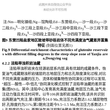
注:Nm—明化镇组;Ng—馆陶组;Ed—东营组;Es
—沙一段;Es
—沙
1
2
S
Z
X
二段;Es
—沙三段上亚段;Es
—沙三段中亚段;Es
—沙三段下亚
3
3
3
S
X
段;Es
—沙四段上亚段;Es
—沙四段下亚段。
4
4
图9 东营凹陷盐家地区陡坡带砂砾岩体不同充满度油气藏差异富集
特征
(剖面位置见图1)
Fig.9 Differential enrichment characteristics of glutenite reservoir
s with different filling degrees in the steep slope zone of Yanjia are
a,Dongying sag
4.2.2
洼陷带浊积岩油藏
洼陷带浊积岩夹在烃源岩层系内部,具有优越的成藏条件。恢
复油气成藏期浊积岩储层的古地层压力和古孔隙度演化过程,对比
不同充满度油藏的压力、流体和储集物性协同演化过程可以发现,
“超压—酸性—中/低孔”协同演化模式控制了洼陷带油藏的差异富
集[图8(b)]。其中,洼陷中心发育高充满度油藏,地层压力高,油气充
注动力强且充注时间早。以牛106井浊积岩油藏为例,该井共识别
出两期油气充注,第1期距今24.0 Ma,充注压力系数达1.62,储层物性
好,孔隙度约为21%;第2期充注距今9.5~1.5 Ma,充注压力系数达1.7
1,孔隙度约为13%,两期油气充注控制油藏充满度可达80%~100%