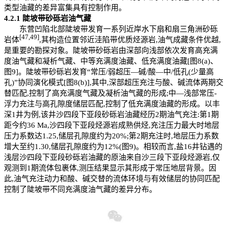
类型油藏的差异富集具有控制作用。
4.2.1
陡坡带砂砾岩油气藏
东营凹陷北部陡坡带发育一系列近岸水下扇和扇三角洲砂砾
[47,49]
岩体
,其构造位置邻近洼陷带优质烃源岩,油气成藏条件优越,
是重要的勘探对象。陡坡带砂砾岩由深部向浅部依次发育高充满
度油气藏和凝析气藏、中等充满度油藏、低充满度油藏[图8(a)、
图9]。陡坡带砂砾岩发育“常压/弱超压—碱/酸—中/低孔(少量高
孔)”协同演化模式[图8(b)],其中,深部超压充注与酸、碱流体两期交
替匹配,控制了高充满度气藏及凝析油气藏的形成;中—浅部常压-
浮力充注与高孔隙度储层匹配,控制了低充满度油藏的形成。以丰
深1井为例,该井沙四段下亚段砂砾岩油藏经历2期油气充注:第1期
距今约36 Ma,沙四段下亚段烃源岩成熟供烃,充注压力最大时地层
压力系数达1.25,储层孔隙度约为20%;第2期充注时,地层压力系数
增大至约1.30,储层孔隙度约为12%(图9)。相较而言,盐16井钻遇的
浅层沙四段下亚段砂砾岩油藏的原油来自沙三段下亚段烃源岩,仅
观测到1期流体包裹体,测压结果显示其形成于常压地层背景。因
此,油气充注动力和酸、碱交替的流体环境与有效储层的协同匹配
控制了陡坡带不同充满度油气藏的差异分布。