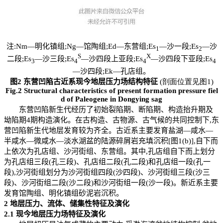
注:Nm—明化镇组;Ng—馆陶组;Ed—东营组;Es
—沙一段;Es
—沙
1
2
S
X
二段;Es
—沙三段;Es
—沙四段上亚段;Es
—沙四段下亚段;Es
3
4
4
4
—沙四段;Ek—孔店组。
图2 东营凹陷古近系现今地层压力场结构特征
(剖面位置见图1)
Fig.2 Structural characteristics of present formation pressure fiel
d of Paleogene in Dongying sag
东营凹陷新生代经历了初始裂陷期、断陷期、构造抬升期及
坳陷期4期构造演化。在古构造、古物源、古气候的共同控制下,东
营凹陷新生代地层发育较为齐全。古近系主要发育盐湖—咸水—
半咸水—微咸水—淡水湖盆的陆源碎屑岩充填沉积[图1(b)],自下而
上依次为孔店组、沙河街组、东营组。其中,孔店组自下而上划分
为孔店组三段(孔三段)、孔店组二段(孔二段)和孔店组一段(孔一
段),沙河街组划分为沙河街组四段(沙四段)、沙河街组三段(沙三
段)、沙河街组二段(沙二段)和沙河街组一段(沙一段)。新近系主要
发育馆陶组、明化镇组砂泥岩沉积。
2
地层压力、流体、储集性特征及演化
2.1
现今地层压力场特征及演化