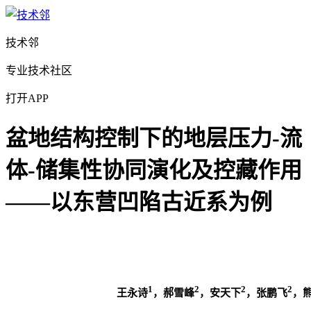
技术邻
专业技术社区
打开APP
盆地结构控制下的地层压力-流
体-储集性协同演化及控藏作用
——以东营凹陷古近系为例
1
2
2
2
王永诗
，郝雪峰
，安天下
，张鹏飞
，