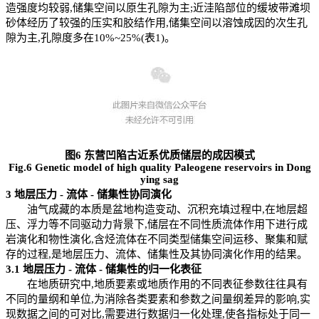
造强度均较弱,储集空间以原生孔隙为主;近洼陷部位的缓坡带滩坝
砂体经历了较强的压实和胶结作用,储集空间以溶蚀成因的次生孔
隙为主,孔隙度多在10%~25%(表1)。
图6 东营凹陷古近系优质储层的成因模式
Fig.6 Genetic model of high quality Paleogene reservoirs in Dong
ying sag
3
地层压力
-
流体
-
储集性协同演化
油气成藏的本质是盆地构造变动、沉积充填过程中,在地层超
压、浮力等不同驱动力背景下,储层在不同性质流体作用下进行成
岩演化和物性演化,含烃流体在不同类型储集空间运移、聚集和赋
存的过程,是地层压力、流体、储集性及其协同演化作用的结果。
3.1
地层压力
-
流体
-
储集性的归一化表征
在地质研究中,地质要素或地质作用的不同表征参数往往具有
不同的量纲和单位,为消除各类要素和参数之间量纲差异的影响,实
现数据之间的可对比,需要进行数据归一化处理,使各指标处于同一