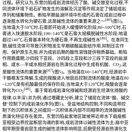
过程。研究认为,东营凹陷成岩流体经历了酸、碱交替变化过程,不
同流体环境下岩石矿物发生的溶解及沉淀等作用决定了储层成岩
序列和储集物性。断陷早期盐湖环境中形成的石膏在成岩过程中
[46]
逐渐脱水转化为硬石膏,这是碱性流体的重要来源之一
(图5)。
当地温大于50℃时,石膏即开始进入缓慢转化阶段;80~100℃时,石
膏进入快速脱水阶段;100~140℃是石膏大规模脱碱性水阶段;地温
[46]
超过140℃,石膏基本转化为硬石膏,不再生成碱性水
。在准同生
期,碱性流体可导致沉积物发生早期碳酸盐胶结作用,抑制压实作
用、保护原生孔隙,并为成岩后期的酸性溶蚀提供物质基础。断陷
作用鼎盛期,沙四段下亚段、沙四段上亚段和沙三段下亚段的盐湖
相、咸水—半咸水相烃源岩在热演化过程中生成有机酸、CO
,这
2
[47]
是酸性流体的重要来源
(图5)。当地温在60~140℃时,烃源岩中
干酪根发生降解,生成的羧酸进入地层后控制流体的酸度;地温在80
~120℃是有机酸最佳的保存阶段;当地温大于120℃时,羧酸会逐渐
[48]
转化为CO
。基于膏岩成岩演化排碱和烃源岩生烃演化排酸的
2
规律,以丰深1井为例,通过埋藏史分析,建立了储层在流体“酸、碱交
替”控制下的成岩演化序列(图5)。受盆地结构控制,不同构造带控
制下的沉积体系之间或同一沉积体系内部不同相带的流体酸碱性
质演化特征存在差异。东营凹陷盐家地区陡坡带近岸水下扇扇根
亚相受边界控盆断层沟通的影响,成岩流体以碱性流体为主;扇中亚
相早期受膏岩层生成的碱性流体影响明显,后期受烃源岩热演化生