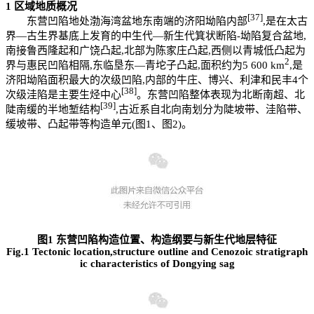
1
区域地质概况
[37]
东营凹陷地处渤海湾盆地东南端的济阳坳陷内部
,是在太古
界—古生界基底上发育的中生代—新生代箕状断陷-坳陷复合盆地,
南接鲁西隆起和广饶凸起,北部为陈家庄凸起,西侧以青城低凸起为
2
界与惠民凹陷相隔,东临垦东—青坨子凸起,面积约为5 600 km
,是
济阳坳陷面积最大的次级凹陷,内部的牛庄、博兴、利津和民丰4个
[38]
次级洼陷是主要生烃中心
。东营凹陷整体表现为北断南超、北
[39]
陡南缓的半地堑结构
,古近系自北向南划分为陡坡带、洼陷带、
缓坡带、凸起带等构造单元(图1、图2)。
图1 东营凹陷构造位置、构造纲要与新生代地层特征
Fig.1 Tectonic location,structure outline and Cenozoic stratigraph
ic characteristics of Dongying sag