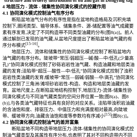
structure and orderly distribution of oil and gas in Dongying sag
4
地层压力
-
流体
-
储集性协同演化模式的控藏作用
4.1
协同演化模式控制油气有序分布
断陷盆地油气分布的有序性是指在盆地构造格局及沉积充填
控制下,圈闭类型、输导体系、储集条件、源-储配置等油气成藏要
素有序发育,决定了不同构造带不同类型油藏的分布[图8(a)]。前人
通过解剖已发现的油气藏,从盆地尺度提出了断陷盆地油气藏的有
[15
-
16]
序分布模式
。
地层压力、流体和储集性的协同演化模式控制了断陷盆地内
油气藏的有序分布。陡坡带“常压/弱超压—碱/酸—中/低孔(少量高
孔)”协同演化模式控制了砂砾岩岩性油气藏、构造油藏和地层类油
藏的发育;洼陷带“超压—酸性—中/低孔”协同演化模式控制了浊积
岩岩性类油藏的发育;缓坡带“常压—弱碱/弱酸—中/高孔”协同演化
模式控制了三角洲/滩坝砂岩岩性-构造、构造和地层类油藏的发
育。盆地尺度上,在断陷盆地结构控制下,地层压力-流体-储集性协
同演化模式与不同油气藏类型的空间分界位置一致[图8(a)、图8
(b)],与各类油气藏特征也具有良好的对应关系。洼陷带浊积岩油藏
的含油饱和度、排驱压力、中值压力和充满度相对最高,向陡坡
[15]
带、缓坡带方向,油藏含油饱和度等参数均有序减小
[图8(c)]。
4.2
协同演化模式控制油气的差异富集
断陷盆地不同构造带地层压力-流体-储集性的协同演化模式控
制油气藏类型及其属性有序分布,也表明了其对不同构造带内不同