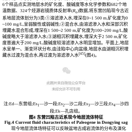
6个样品点实测地层水的矿化度、酸碱度等水化学参数和682个地
温数据、324个烃源岩镜质体反射率(
R
)数据,将东营凹陷现今古近
o
系地层流体划分为3类:①溶滤渗入水,埋深在0~1 500 m,矿化度为0
~100 mg/L,呈弱酸性或弱碱性;②混合水,由溶滤渗入水和深部沉积
埋藏水混合形成,埋深在1 500~2 500 m,矿化度为100~200 mg/L,酸
碱度略大于溶滤渗入水;③湖相沉积埋藏水,埋深大于2 500 m,矿化
度普遍大于200 mg/L,酸碱度较溶滤渗入水明显增加。平面上,地层
水呈单一、渐变环状分布,由洼陷中心向盆缘,地层水由湖相沉积埋
[45]
藏水过渡为混合水,再过渡为溶滤渗入水
(图4)。
注:Ed—东营组;Es
—沙一段;Es
—沙二段;Es
—沙三段;Es
—沙四
1
2
3
4
段;Ek—孔店组。
图4 东营凹陷古近系现今地层流体特征
Fig.4 Current fluid characteristics of Paleogene in Dongying sag
现今地层流体场特征可以反映盆地古成岩流体的分布及演化