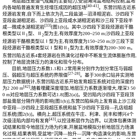
地层超压是油气成藏的主要动力,受渤海湾盆地结构控制,盆地
[40
-
41]
内各坳陷普遍发育生烃增压成因的超压场
。东营凹陷古近系
烃源岩发育,自下而上依次为孔二段盐湖—沼泽相泥岩、沙四段下
亚段盐湖相泥岩、沙四段上亚段咸水湖相泥岩和沙三段下亚段半
[33]
咸—微咸水湖相泥岩
[图1(b)]。其中,沙四段下亚段烃源岩干酪
根类型以Ⅱ
型、Ⅱ
型为主,有效厚度为200~250 m;沙四段上亚段
1
2
烃源岩干酪根类型以Ⅰ型为主,有效厚度为150~250 m;沙三段下亚
段烃源岩干酪根类型以Ⅰ型和Ⅱ
型为主,有效厚度为200~300 m。
1
东营凹陷古近系4套烃源岩在热演化过程中不断发生流体膨胀作用,
控制了地层流体压力的演化和现今分布。
目前,地层压力系数1.1和1.2常用来分别作为划分常压与弱超
[27
-
28]
压、弱超压与超压系统的界限值
。基于300余口钻井实测地
层压力数据统计,东营凹陷古近系开始发育超压系统对应的深度约
[42]
为2 200 m
,随着埋藏深度增加,地层压力系数逐渐增大,埋深3 50
0 m对应地层压力系数可达1.8[图2(a)]。受凹陷内沙四段下亚段顶
部盐膏层分隔作用的影响[图1(b)],东营凹陷纵向上发育盐上沙三段
中亚段—沙四段上亚段超压系统和盐下沙四段下亚段—孔店组超
压系统[图2(b)]。横向上,超压系统在牛庄、利津、民丰和博兴4个
[43]
次级洼陷内部均有发育
,以控洼断层作为边界。以流体包裹体测
试结果和现今地层压力场为约束,开展盆地模拟分析地层压力场演
化过程,结果表明,受盆地“沉降—抬升—沉降”构造演化的影响,东营