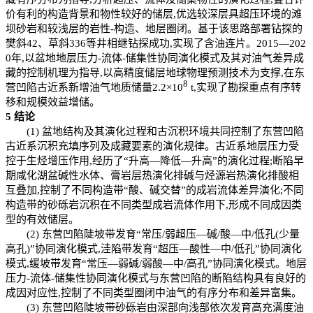
价有利的构造背景和物性较好的储层,优选较深层具超压环境的滩
坝砂岩和较浅层的岩性-构造、地层圈闭。基于该思路部署钻探的
樊斜42、草斜336等井相继钻探成功,实现了含油连片。2015—202
0年,以盆地地层压力-流体-储集性协同演化模式及其对油气差异成
藏的控制机理为指导,以高精度储层地球物理预测技术为支撑,在东
8
营凹陷古近系新增油气地质储量2.2×10
t,实现了勘探重点有序转
移和规模效益增储。
5
结论
(1) 盆地结构及其演化过程和古沉积环境共同控制了东营凹陷
古近系沉积充填序列及成藏要素的演化规律。古近系地层压力受
控于生烃增压作用,经历了“升高—降低—升高”的演化过程;断陷早
期咸化湖盆碱性水体、膏岩层热演化排碱与烃源岩热演化排酸相
互叠加,控制了不同构造带“酸、碱交替”的成岩流体差异演化;不同
构造带的砂砾岩沉积在不同类型成岩流体作用下,形成不同成因类
型的有效储层。
(2) 东营凹陷陡坡带发育“常压/弱超压—碱/酸—中/低孔(少量
高孔)”协同演化模式,洼陷带发育“超压—酸性—中/低孔”协同演化
模式,缓坡带发育“常压—弱碱/弱酸—中/高孔”协同演化模式。地层
压力-流体-储集性协同演化模式与东营凹陷的断陷结构具有良好的
成因对应性,控制了不同类型圈闭中油气的有序分布和差异富集。
(3) 东营凹陷陡坡带砂砾岩由深部向浅部依次发育高充满度油