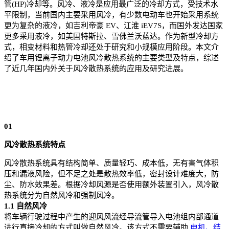
管(HP)冷却等。风冷、液冷是应用最广泛的冷却方式，受技术水
平限制，当前国内主要采用风冷，有少数电动车也开始采用系统
更为复杂的液冷，如吉利帝豪 EV、江淮 iEV7S，而国外发达国家
更多采用液冷，如美国特斯拉、雪佛兰沃蓝达。作为新型冷却方
式，相变材料和热管冷却还处于研究和小规模应用阶段。本文介
绍了车用锂离子动力电池风冷散热系统的主要类型及特点，综述
了近几年国内外关于风冷散热系统的应用及研究进展。
01
风冷散热系统特点
风冷散热系统具有结构简单、质量轻巧、成本低，无有害气体积
压和漏液风险，但不足之处是散热效率低，密封设计难度大，防
尘、防水效果差。根据冷却风源是否使用额外装置引入，风冷散
热系统分为自然风冷和强制风冷。
1.1 自然风冷
将车辆行驶过程中产生的迎风风流经导流管导入电池组内部通道
进行直接冷却的方式叫做自然风冷。该方式不需要辅助
电机、结