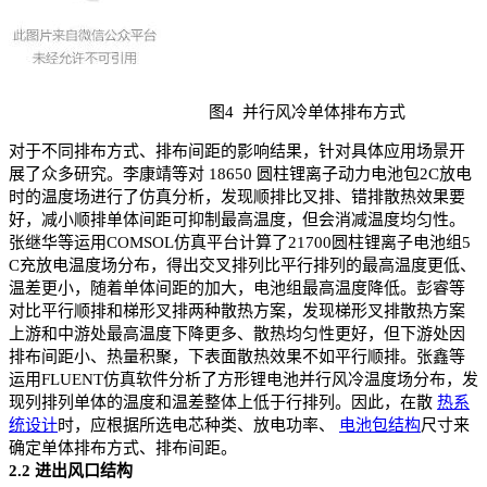
图4 并行风冷单体排布方式
对于不同排布方式、排布间距的影响结果，针对具体应用场景开
展了众多研究。李康靖等对 18650 圆柱锂离子动力电池包2C放电
时的温度场进行了仿真分析，发现顺排比叉排、错排散热效果要
好，减小顺排单体间距可抑制最高温度，但会消减温度均匀性。
张继华等运用COMSOL仿真平台计算了21700圆柱锂离子电池组5
C充放电温度场分布，得出交叉排列比平行排列的最高温度更低、
温差更小，随着单体间距的加大，电池组最高温度降低。彭睿等
对比平行顺排和梯形叉排两种散热方案，发现梯形叉排散热方案
上游和中游处最高温度下降更多、散热均匀性更好，但下游处因
排布间距小、热量积聚，下表面散热效果不如平行顺排。张鑫等
运用FLUENT仿真软件分析了方形锂电池并行风冷温度场分布，发
现列排列单体的温度和温差整体上低于行排列。因此，在散
热系
统设计
时，应根据所选电芯种类、放电功率、
电池包结构
尺寸来
确定单体排布方式、排布间距。
2.2 进出风口结构