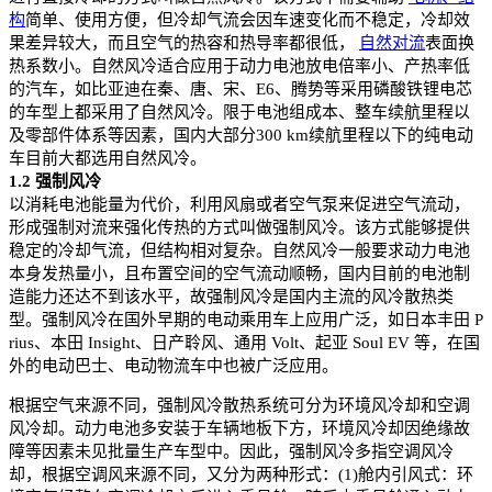
构
简单、使用方便，但冷却气流会因车速变化而不稳定，冷却效
果差异较大，而且空气的热容和热导率都很低，
自然对流
表面换
热系数小。自然风冷适合应用于动力电池放电倍率小、产热率低
的汽车，如比亚迪在秦、唐、宋、E6、腾势等采用磷酸铁锂电芯
的车型上都采用了自然风冷。限于电池组成本、整车续航里程以
及零部件体系等因素，国内大部分300 km续航里程以下的纯电动
车目前大都选用自然风冷。
1.2 强制风冷
以消耗电池能量为代价，利用风扇或者空气泵来促进空气流动，
形成强制对流来强化传热的方式叫做强制风冷。该方式能够提供
稳定的冷却气流，但结构相对复杂。自然风冷一般要求动力电池
本身发热量小，且布置空间的空气流动顺畅，国内目前的电池制
造能力还达不到该水平，故强制风冷是国内主流的风冷散热类
型。强制风冷在国外早期的电动乘用车上应用广泛，如日本丰田 P
rius、本田 Insight、日产聆风、通用 Volt、起亚 Soul EV 等，在国
外的电动巴士、电动物流车中也被广泛应用。
根据空气来源不同，强制风冷散热系统可分为环境风冷却和空调
风冷却。动力电池多安装于车辆地板下方，环境风冷却因绝缘故
障等因素未见批量生产车型中。因此，强制风冷多指空调风冷
却，根据空调风来源不同，又分为两种形式：(1)舱内引风式：环