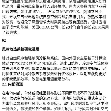
境空气经整车空调冷却之后进入乘员舱，随后由乘员舱通入动力
电池内，最后由风扇将其排入到环境中。国内大多数汽车企业采
用该方式，如江淮 iEV4、上汽荣威 MARVEL X。(2)独立风冷
式：环境空气经电池系统自身空调冷却后直接引入，散热效率相
对较高，也避免了风量需求大时乘员舱出现负压感受，但相应增
加了成本和能耗，美国CODA 公司与长安哈飞合作的长安E30采用
了该方式。
02
风冷散热系统研究进展
针对自然风冷和强制风冷散热系统，国内外研究主要基于计算流
体动力学(CFD)分析电池内部流道、进出口结构、冷却空气流体参
数等因素对电池组整体温度值高低及温度均匀性的影响规律，采
用优化策略对风冷散热系统参数进行优化设计，以期望获得更好
的系统散热效率，改善电池组温度场分布。
2.1 内部流道
在电池内部，单体或模组因排布形式不同而形成不同的流道结
构。根据空气在流道内的流通方式，电池内部的冷却模式主要分
为串行风冷和并行风冷。如图1所示，串行风冷时冷却空气从电池
一侧通入，依次流经各个单体。如图2所示，并行风冷时冷却空气