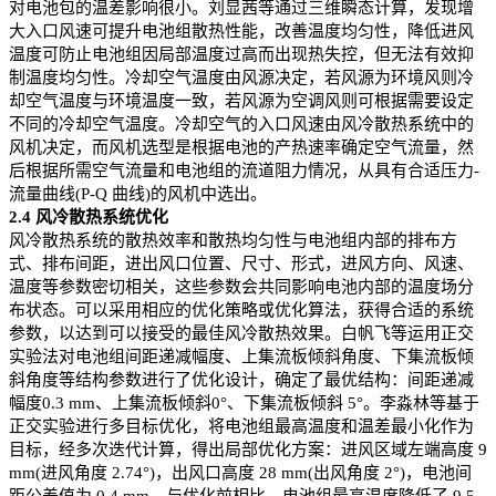
对电池包的温差影响很小。刘显茜等通过三维瞬态计算，发现增
大入口风速可提升电池组散热性能，改善温度均匀性，降低进风
温度可防止电池组因局部温度过高而出现热失控，但无法有效抑
制温度均匀性。冷却空气温度由风源决定，若风源为环境风则冷
却空气温度与环境温度一致，若风源为空调风则可根据需要设定
不同的冷却空气温度。冷却空气的入口风速由风冷散热系统中的
风机决定，而风机选型是根据电池的产热速率确定空气流量，然
后根据所需空气流量和电池组的流道阻力情况，从具有合适压力-
流量曲线(P-Q 曲线)的风机中选出。
2.4 风冷散热系统优化
风冷散热系统的散热效率和散热均匀性与电池组内部的排布方
式、排布间距，进出风口位置、尺寸、形式，进风方向、风速、
温度等参数密切相关，这些参数会共同影响电池内部的温度场分
布状态。可以采用相应的优化策略或优化算法，获得合适的系统
参数，以达到可以接受的最佳风冷散热效果。白帆飞等运用正交
实验法对电池组间距递减幅度、上集流板倾斜角度、下集流板倾
斜角度等结构参数进行了优化设计，确定了最优结构：间距递减
幅度0.3 mm、上集流板倾斜0°、下集流板倾斜 5°。李淼林等基于
正交实验进行多目标优化，将电池组最高温度和温差最小化作为
目标，经多次迭代计算，得出局部优化方案：进风区域左端高度 9
mm(进风角度 2.74°)，出风口高度 28 mm(出风角度 2°)，电池间
距公差值为 0.4 mm。与优化前相比，电池组最高温度降低了 9.5