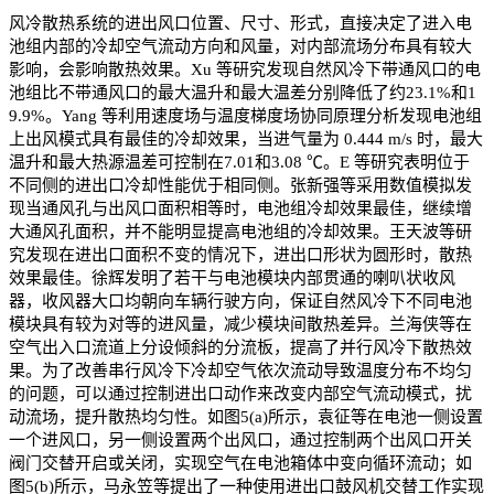
风冷散热系统的进出风口位置、尺寸、形式，直接决定了进入电
池组内部的冷却空气流动方向和风量，对内部流场分布具有较大
影响，会影响散热效果。Xu 等研究发现自然风冷下带通风口的电
池组比不带通风口的最大温升和最大温差分别降低了约23.1%和1
9.9%。Yang 等利用速度场与温度梯度场协同原理分析发现电池组
上出风模式具有最佳的冷却效果，当进气量为 0.444 m/s 时，最大
温升和最大热源温差可控制在7.01和3.08 ℃。E 等研究表明位于
不同侧的进出口冷却性能优于相同侧。张新强等采用数值模拟发
现当通风孔与出风口面积相等时，电池组冷却效果最佳，继续增
大通风孔面积，并不能明显提高电池组的冷却效果。王天波等研
究发现在进出口面积不变的情况下，进出口形状为圆形时，散热
效果最佳。徐辉发明了若干与电池模块内部贯通的喇叭状收风
器，收风器大口均朝向车辆行驶方向，保证自然风冷下不同电池
模块具有较为对等的进风量，减少模块间散热差异。兰海侠等在
空气出入口流道上分设倾斜的分流板，提高了并行风冷下散热效
果。为了改善串行风冷下冷却空气依次流动导致温度分布不均匀
的问题，可以通过控制进出口动作来改变内部空气流动模式，扰
动流场，提升散热均匀性。如图5(a)所示，袁征等在电池一侧设置
一个进风口，另一侧设置两个出风口，通过控制两个出风口开关
阀门交替开启或关闭，实现空气在电池箱体中变向循环流动；如
图5(b)所示，马永笠等提出了一种使用进出口鼓风机交替工作实现