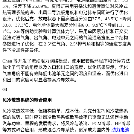
5%，温差下降 25.89%。夏博妍采用穷举法和遗传算法对风冷式
热管理系统的进、出风口导流板角度和电池排布间距进行了优化
设计，优化后充、放电状态下最高温度分别由37.5、43.5℃下降到
33.8、37.3℃，电池单体最大温差分别由6.0、9.9℃下降到1.1、1.
7℃。Xie等借助实验和计算流体力学，采用单因素分析和正交实
验法对进气角、出气角、电池单元之间的气流通道宽度三个结构
参数进行了优化，在 2.5°进气角、2.5°排气角和相等的通道宽度条
件下冷却性能最佳。
Chen 等开发了流动阻力网络模型，使用嵌套循环程序和计算方法
优化了气室的角度以及入口和出口的宽度，优化结果显示，优化
气室角度不能有效降低电池单元之间的温度和温差，而优化进口
和出口的宽度可以显著提高冷却效率。
03
风冷散热系统的耦合应用
风冷散热效率低，但结构简单、成本低。为充分发挥风冷散热系
统的优势，同时应对风冷散热系统散热效率已逐渐无法满足电动
汽车功率、里程的发展需求，将风冷与液冷、PCM冷却、HP 冷却
等方式耦合应用，形成混合冷却系统，逐渐成为国内外
动力电池