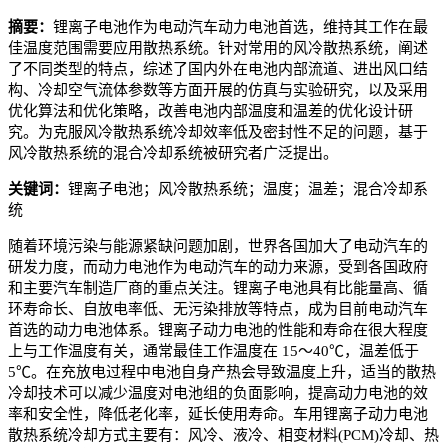
摘要：
锂离子电池作为电动汽车动力电池首选，维持其工作在最
佳温度范围需要应用散热系统。针对常用的风冷散热系统，阐述
了不同类型的特点，综述了国内外在电池内部流道、进出风口结
构、冷却空气流体参数等方面开展的仿真与实验研究，以及采用
优化算法和优化策略，改善电池内部温度和温差的优化设计研
究。为克服风冷散热系统冷却效率低及密封性不足的问题，基于
风冷散热系统的混合冷却系统被研究者广泛提出。
关键词：
锂离子电池；风冷散热系统；温度；温差；混合冷却系
统
随着环境污染与能源紧缺问题加剧，世界各国加大了电动汽车的
研发力度，而动力电池作为电动汽车的动力来源，受到各国政府
和主要汽车制造厂商的重点关注。锂离子电池具有比能量高、循
环寿命长、自放电率低、无污染排放等特点，成为目前电动汽车
首选的动力电池体系。锂离子动力电池的性能和寿命在很大程度
上与工作温度有关，通常最佳工作温度在 15～40℃，温差低于
5℃。在充放电过程中电池自身产热会导致温度上升，适当的散热
冷却技术可以减少温度对电池组的负面影响，提高动力电池的效
率和安全性，降低老化率，延长使用寿命。车用锂离子动力电池
散热系统冷却方式主要有：风冷、液冷、相变材料(PCM)冷却、热