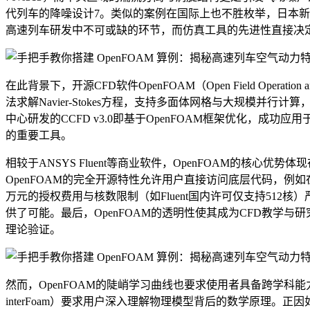
代列车的降噪设计7。类似的案例在国际上也不胜枚举，日本新
高速列车研发中不可或缺的环节，而仿真工具的先进性直接决
在此背景下，开源CFD软件OpenFOAM（Open Field Oper
法求解Navier-Stokes方程，支持多面体网格与大规模
中心研发的CCFD v3.0即基于OpenFOAM框架优化
的重要工具。
相较于ANSYS Fluent等商业软件，OpenFOAM的核
OpenFOAM的完全开源特性允许用户直接访问底层代码，
万元的授权费用与核数限制（如Fluent国内许可仅支持512
供了可能。最后，OpenFOAM的透明性使其成为CFD教学
理论验证。
然而，OpenFOAM的陡峭学习曲线也要求使用者具备跨学科
interFoam）要求用户深入理解物理模型背后的数学原理。