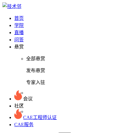
首页
学院
直播
问答
悬赏
全部悬赏
发布悬赏
专家入驻
会议
社区
CAE工程师认证
CAE服务