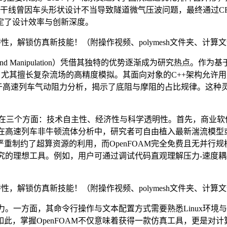
干线曾因车头形状设计不当导致隧道微气压波问题，最终通过C
定了设计效率与创新深度。
ation and Manipulation）凭借其独特的优势逐渐成为研究热点
并行计算，尤其擅长复杂流场的高精度模拟。其面向对象的C++架构
，成功应用于高速列车气动阻力分析，揭示了底阻与摩阻的占比规律。
心优势体现在三个方面：技术自主性、经济性与科学透明性。首先，商业软
例如在高速列车非牛顿流体分析中，研究者可自由植入最新湍流模
核）严重制约了超算资源的利用，而OpenFOAM完全免费且无并行
与研究的理想工具。例如，用户可通过调试代码直观理解压力-速度
能力。一方面，其命令行操作与文本配置方式需要熟悉Linux环境
正因如此，掌握OpenFOAM不仅意味着获得一款仿真工具，更