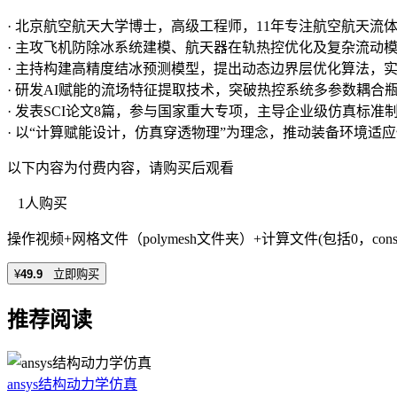
· 北京航空航天大学博士，高级工程师，11年专注航空航天流
· 主攻飞机防除冰系统建模、航天器在轨热控优化及复杂流动模拟，精通Flue
· 主持构建高精度结冰预测模型，提出动态边界层优化算法，实
· 研发AI赋能的流场特征提取技术，突破热控系统多参数耦合
· 发表SCI论文8篇，参与国家重大专项，主导企业级仿真标准
· 以“计算赋能设计，仿真穿透物理”为理念，推动装备环境适
以下内容为付费内容，请购买后观看
1人购买
操作视频+网格文件（polymesh文件夹）+计算文件(包括0，const
¥
49.9
立即购买
推荐阅读
ansys结构动力学仿真