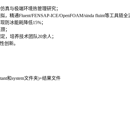
体仿真与极端环境热管理研究；
nt/FENSAP-ICE/OpenFOAM/sinda fluint等工具
现防冰能耗降低15%；
瓶颈；
制定，培养技术团队20余人；
应性创新。
ant和system文件夹)+结果文件