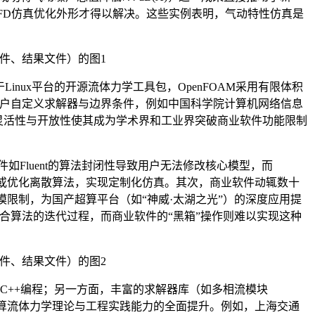
FD仿真优化外形才得以解决。这些实例表明，气动特性仿真是
。作为基于Linux平台的开源流体力学工具包，OpenFOAM采用有限体积
允许用户自定义求解器与边界条件，例如中国科学院计算机网络信息
这种灵活性与开放性使其成为学术界和工业界突破商业软件功能限制
件如Fluent的算法封闭性导致用户无法修改核心模型，而
型或优化离散算法，实现定制化仿真。其次，商业软件动辄数十
规模限制，为国产超算平台（如“神威·太湖之光”）的深度应用提
耦合算法的迭代过程，而商业软件的“黑箱”操作则难以实现这种
与C++编程；另一方面，丰富的求解器库（如多相流模块
是对计算流体力学理论与工程实践能力的全面提升。例如，上海交通