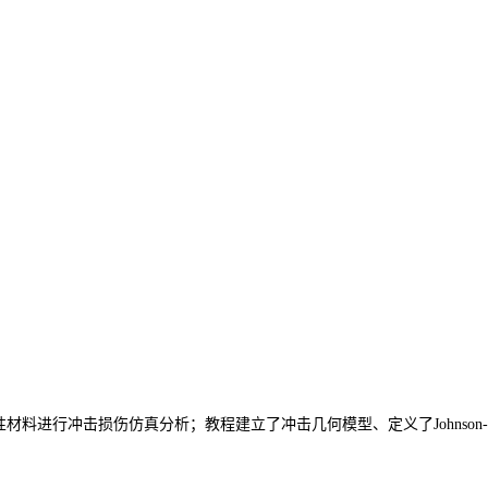
-cook塑性材料进行冲击损伤仿真分析；教程建立了冲击几何模型、定义了Joh