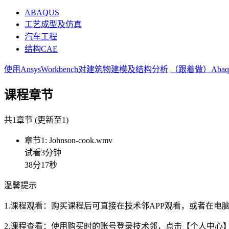
ABAQUS
工艺成型及仿真
汽车工程
结构CAE
使用AnsysWorkbench对建筑物建模及结构分析
（跟着做）Aba
课程章节
共1章节 (更新至1)
章节1: Johnson-cook.wmv
试看3分钟
38分17秒
温馨提示
1.课程观看：购买课程后可直接在技术邻APP观看，或者在
2.课程查看：使用购买时的账号登录技术邻，点击【个人中心