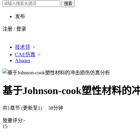
搜索
发布
注册
/
登录
技术邻
>
CAE仿真
>
Abaqus
基于Johnson-cook塑性材
共1章节 (更新至1) 38分钟
我要评分>
15