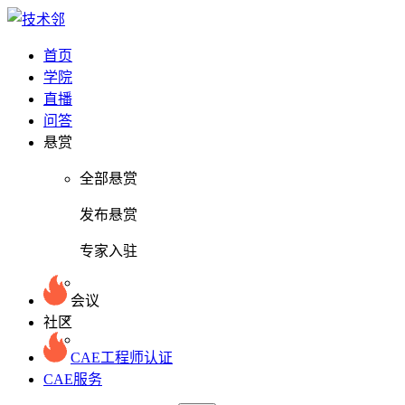
首页
学院
直播
问答
悬赏
全部悬赏
发布悬赏
专家入驻
会议
社区
CAE工程师认证
CAE服务