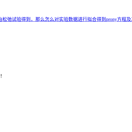
数由松弛试验得到，那么怎么对实验数据进行拟合得到prony方程及其p
了！