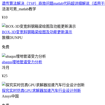
遗传算法解决（TSP）商旅问题matlab代码超详细解说（适用
活泼可男_matlab教学
¥10
BOX-3D变宽斜钢箱梁绘图及功能更新演示
敦樸DUNPU
免费
abaqus埋地管道受力分析
冷月
¥25
探究实时仿真GPU求解器加速汽车行业设计创新
Ansys中国