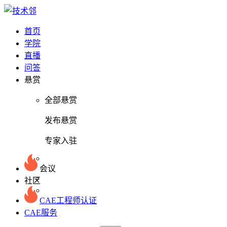
首页
学院
直播
问答
悬赏
全部悬赏
发布悬赏
专家入驻
会议
社区
CAE工程师认证
CAE服务