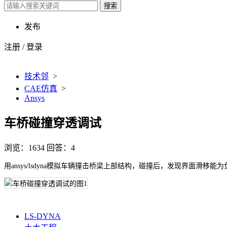
搜索
发布
注册
/
登录
技术邻
>
CAE仿真
>
Ansys
车桥碰撞穿透调试
浏览：1634
回答：4
用ansys/lsdyna模拟车辆撞击桥梁上部结构，碰撞后，发现界面滑
LS-DYNA