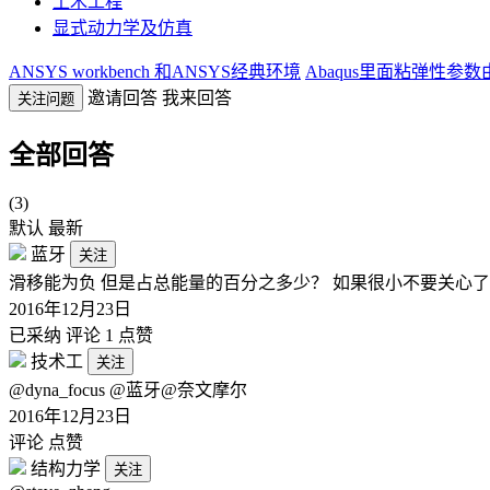
土木工程
显式动力学及仿真
ANSYS workbench 和ANSYS经典环境
Abaqus里面粘弹性参
邀请回答
我来回答
关注问题
全部回答
(3)
默认
最新
蓝牙
关注
滑移能为负 但是占总能量的百分之多少？ 如果很小不要关心
2016年12月23日
已采纳
评论 1
点赞
技术工
关注
@dyna_focus @蓝牙@奈文摩尔
2016年12月23日
评论
点赞
结构力学
关注