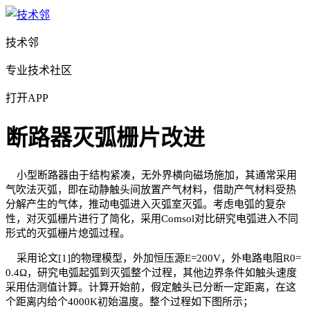
技术邻
专业技术社区
打开APP
断路器灭弧栅片改进
小型断路器由于结构紧凑，无外界横向磁场施加，其通常采用
气吹法灭弧，即在动静触头间放置产气材料，借助产气材料受热
分解产生的气体，推动电弧进入灭弧室灭弧。考虑电弧的复杂
性，对灭弧栅片进行了简化，采用
Comsol
对比研究电弧进入不同
形式的灭弧栅片熄弧过程。
采用论文
[1]
的物理模型，外加恒压源
E=200V
，外电路电阻
R0=
0.4Ω
，研究电弧起弧到灭弧整个过程，其他边界条件如触头速度
采用估测值计算。计算开始前，假定触头已分断一定距离，在这
个距离内给个
4000K
初始温度。整个过程如下图所示；