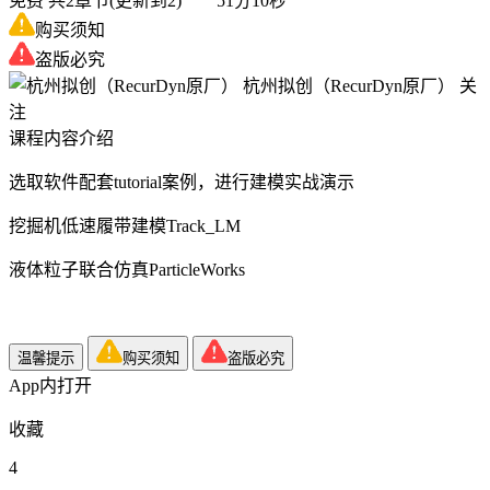
免费
共2章节(更新到2) 51分10秒
购买须知
盗版必究
杭州拟创（RecurDyn原厂）
关
注
课程内容介绍
选取软件配套tutorial案例，进行建模实战演示
挖掘机低速履带建模Track_LM
液体粒子联合仿真ParticleWorks
温馨提示
购买须知
盗版必究
App内打开
收藏
4