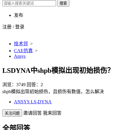
搜索
发布
注册
/
登录
技术邻
>
CAE仿真
>
Ansys
LSDYNA中shpb模拟出现初始损伤？
浏览：3749
回答：2
shpb模拟出现初始损伤，且损伤有数值，怎么解决
ANSYS LS-DYNA
邀请回答
我来回答
关注问题
全部回答