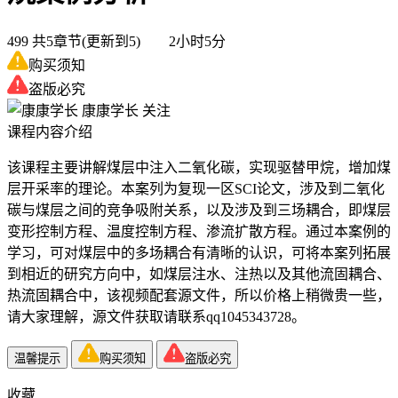
499
共5章节(更新到5) 2小时5分
购买须知
盗版必究
康康学长
关注
课程内容介绍
该课程主要讲解煤层中注入二氧化碳，实现驱替甲烷，增加煤
层开采率的理论。本案列为复现一区SCI论文，涉及到二氧化
碳与煤层之间的竞争吸附关系，以及涉及到三场耦合，即煤层
变形控制方程、温度控制方程、渗流扩散方程。通过本案例的
学习，可对煤层中的多场耦合有清晰的认识，可将本案列拓展
到相近的研究方向中，如煤层注水、注热以及其他流固耦合、
热流固耦合中，该视频配套源文件，所以价格上稍微贵一些，
请大家理解，源文件获取请联系qq1045343728。
温馨提示
购买须知
盗版必究
收藏