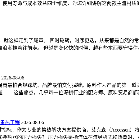
用寿命与成本效益四个维度，为您详细讲解这两款主流材质的差异。
天，就这样走到了尾声。 四时轮转，时序更迭，从来都是自然的
浪潮推着往前走。 但越是变化快的时候，越有些东西要守得住
2026-08-06
易商最怕合规踩坑、品牌最怕交付掉链。原料作为产品的第一道
…… 这些痛点，几乎每一位深耕行业的配方师、原料贸易商都深有
备
热工程
2026-08-06
指标，作为专业的换热解决方案提供商，艾克森（Accessen
sen.cn/ 什么是板式换热器的压力损失？ 压力损失是指流体在流经