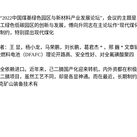
“2022中国煤基绿色园区与新材料产业发展论坛”，会议的主
工绿色低碳园区的创新与发展，傅向升同志在主论坛作“现代煤
制约，特别提出现代煤化
马荣鹏，刘长鹏，葛君杰 * ，邢 巍 * 文章链接： http://yyhx.ciac
7 研究背景 直接甲酸燃料电池（DFAFC）理论开路高、安全性好、对全氟磺酸聚四
完全依赖进口。近年来，己二腈国产化迎来转机，内外资都在积极
二腈项目，虽然工艺不同，却是各显神通。而在最近，长期制约我
思克矿山装备技术有