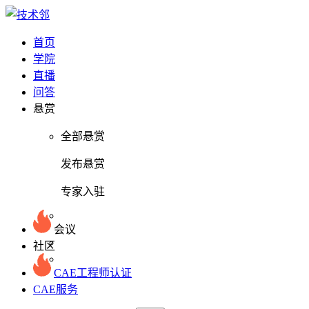
首页
学院
直播
问答
悬赏
全部悬赏
发布悬赏
专家入驻
会议
社区
CAE工程师认证
CAE服务