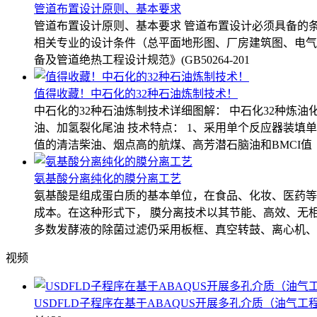
管道布置设计原则、基本要求
管道布置设计原则、基本要求 管道布置设计必须具备的条
相关专业的设计条件（总平面地形图、厂房建筑图、电气电缆
备及管道绝热工程设计规范》(GB50264-201
值得收藏！中石化的32种石油炼制技术！
中石化的32种石油炼制技术详细图解： 中石化32种炼油
油、加氢裂化尾油 技术特点： 1、采用单个反应器装填
值的清洁柴油、烟点高的航煤、高芳潜石脑油和BMCI值
氨基酸分离纯化的膜分离工艺
氨基酸是组成蛋白质的基本单位，在食品、化妆、医药等
成本。在这种形式下， 膜分离技术以其节能、高效、无
多数发酵液的除菌过滤仍采用板框、真空转鼓、离心机、
视频
USDFLD子程序在基于ABAQUS开展多孔介质（油气