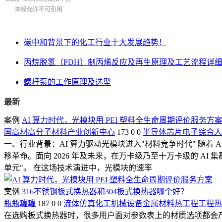
碳中和背景下的化工行业十大发展趋势！
丙烷脱氢（PDH）制丙烯反应及再生原理及工艺流程详
螺杆泵的工作原理及选型
最新
案例
AI 算力时代，光模块用 PEI 塑料全生命周期评价服务方
国高材高分子材料产业创新中心
173
0
0
半导体
芯片
电子综合
人
一、行业背景：AI 算力驱动光模块进入"材料竞争时代" 随着
移革命。面向 2026 年及未来，在万卡级乃至十万卡级的 
单元"。 在这场技术演进中，光模块的速率
案例
316不锈钢板式换热器和304板式换热器哪个好？
瓶瓶罐罐
187
0
0
流体仿真
化工机械设备
金属材料
热工程
工程热
在选购板式换热器时，很多用户面对参数表上的材质选项都会产生