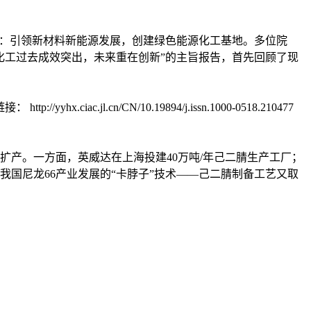
题是：引领新材料新能源发展，创建绿色能源化工基地。多位院
化工过去成效突出，未来重在创新”的主旨报告，首先回顾了现
.jl.cn/CN/10.19894/j.issn.1000-0518.210477
扩产。一方面，英威达在上海投建40万吨/年己二腈生产工厂；
国尼龙66产业发展的“卡脖子”技术——己二腈制备工艺又取