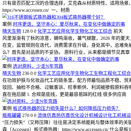
只有是否匹配工况的合理选择，艾克森从材质特性、适用场景、使
https://www.accessen.cn/ 一、材质
案例
时序更迭，坚守本心：夏尽秋来，在变化中做确定的事
晴天生物
128
0
0
化学工艺
应用化学
生物化工
化工综合
前天
风里渐渐有了秋的凉意，蝉鸣渐收，暑气褪散，2026 年的夏
在变，监管规则在迭代，消费需求在升级，身处其中，总难免被
么？首先是对品质的不妥协。 原料行业，从来都是细节见真章
案例
选对原料，少走N年弯路
晴天生物
236
0
0
化学工艺
应用化学
生物化工
生物工程
化工综合
在功效护肤与化妆品代工的链条里，配方师最怕品质不稳、贸
驳回、抽检不合格、过敏客诉、旺季断供、利润被掺假原料吞噬
直在拖后腿 1. 合规是底线，更是最容易踩的红线 很多供应商
案例
板式换热器的压力损失是什么？如何降低压力损失？
瓶瓶罐罐
270
0
0
流体仿真
热仿真
优化设计
机械设计
化工机械设
“压力损失”（又称压降）往往是决定系统能耗与整体效率的关键
森（Accessen）板式换热器：https://www.acces