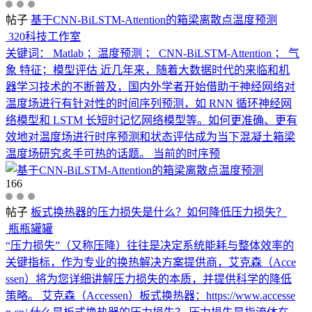
帖子
基于CNN-BiLSTM-Attention的箱梁离散点温度预测
320科技工作室
关键词： Matlab ；温度预测 ； CNN-BiLSTM-Attention ； 气
象 特征；模型评估 近几年来，随着大数据时代的来临和机
器学习技术的不断普及，国内外学者开始借助于神经网络对
温度场进行有针对性的时间序列预测，如 RNN 循环神经网
络模型和 LSTM 长短时记忆网络模型等。如何更准确、更有
效地对温度场进行时序预测和状态评估成为当下混凝土箱梁
温度场研究炙手可热的话题。 当前的时序预
166
帖子
板式换热器的压力损失是什么？如何降低压力损失？
瓶瓶罐罐
“压力损失”（又称压降）往往是决定系统能耗与整体效率的
关键指标，作为专业的换热解决方案提供商，艾克森（Acce
ssen）将为您详细讲解压力损失的本质，并提供科学的降低
策略。 艾克森（Accessen）板式换热器：https://www.accesse