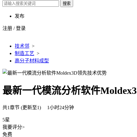
搜索
发布
注册
/
登录
技术邻
>
制造工艺
>
高分子材料成型
最新一代模流分析软件Moldex
共1章节 (更新至1) 1小时24分钟
5星
我要评分>
免费