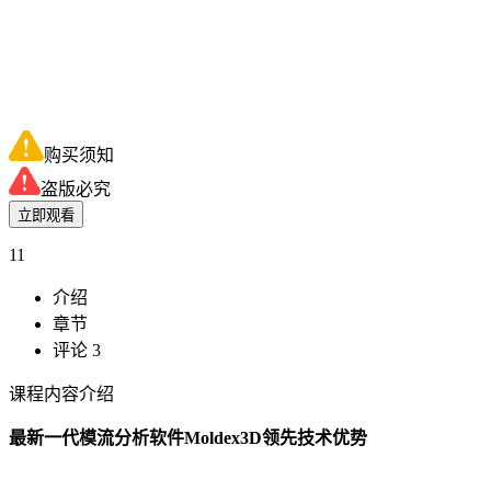
购买须知
盗版必究
立即观看
11
介绍
章节
评论 3
课程内容介绍
最新一代模流分析软件Moldex3D领先技术优势