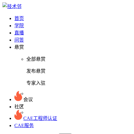
首页
学院
直播
问答
悬赏
全部悬赏
发布悬赏
专家入驻
会议
社区
CAE工程师认证
CAE服务